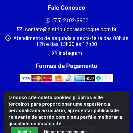
Fale Conosco
(75) 2102-3900
contato@distribuidorasaoroque.com.br
Atendimento de segunda a sexta-feira das 08h às
12h e das 13h30 às 17h30
Instagram
Formas de Pagamento
O nosso site coleta cookies próprios e de
DIST DE PROD ALIM SÃO ROQUE LTDA - AVENIDA PROBAHIA,
terceiros para proporcionar uma experiência
501 - TOMBA - CIS, FEIRA DE SANTANA /BA - CEP: 44.092-
personalizada ao usuário, apresentar publicidade
400 - CNPJ 03.705.630/0003-11
relevante de acordo com o seu perfil e melhorar a
qualidade do nosso site.
Aceitar
Negar não essenciais