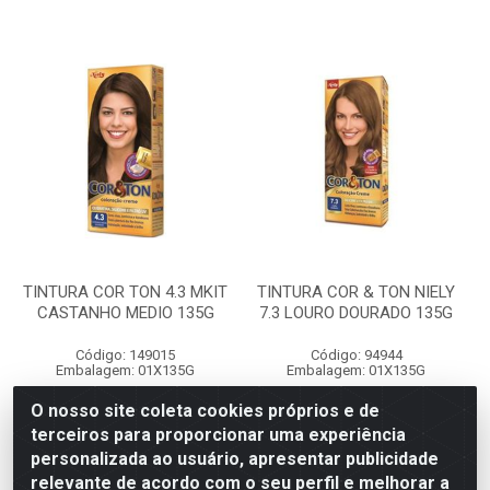
TINTURA COR TON 4.3 MKIT
TINTURA COR & TON NIELY
CASTANHO MEDIO 135G
7.3 LOURO DOURADO 135G
Código: 149015
Código: 94944
Embalagem: 01X135G
Embalagem: 01X135G
O nosso site coleta cookies próprios e de
terceiros para proporcionar uma experiência
Faça seu login ou
Faça seu login ou
personalizada ao usuário, apresentar publicidade
cadastre-se para
cadastre-se para
ver preços e
ver preços e
relevante de acordo com o seu perfil e melhorar a