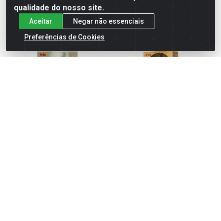
comprar
comprar
qualidade do nosso site.
Aceitar
Negar não essenciais
Preferências de Cookies
TINTURA COR&TON 12.111
TINTURA COR&TON 5.3 MKIT
LOURO SUPER PLATINADO
CASTAN CL DOU 135G
Código: 171006
Código: 94775
Embalagem: 01X01UN
Embalagem: 01X135G