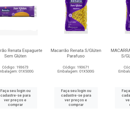
rão Renata Espaguete
Macarrão Renata S/Glúten
MACARRA
Sem Glúten
Parafuso
S/G
Código: 193673
Código: 193671
Cód
mbalagem: 01X500G
Embalagem: 01X500G
Embal
Faça seu login ou
Faça seu login ou
Faça
cadastre-se para
cadastre-se para
cada
ver preços e
ver preços e
ve
comprar
comprar