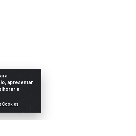
para
io, apresentar
elhorar a
e Cookies