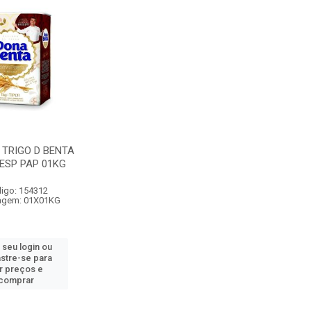
 TRIGO D BENTA
ESP PAP 01KG
igo: 154312
agem: 01X01KG
 seu login ou
stre-se para
r preços e
comprar