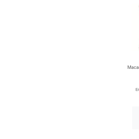
Maca
E