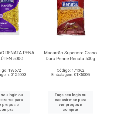
O RENATA PENA
Macarrão Superiore Grano
LÚTEN 500G
Duro Penne Renata 500g
igo: 193672
Código: 171362
agem: 01X500G
Embalagem: 01X500G
 seu login ou
Faça seu login ou
stre-se para
cadastre-se para
r preços e
ver preços e
comprar
comprar