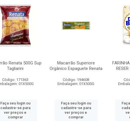
rrão Renata 500G Sup
Macarrão Superiore
FARINHA
Tagliarini
Orgânico Espaguete Renata
RESER 
Código: 171363
Código: 194608
Cód
mbalagem: 01X500G
Embalagem: 01X500G
Embal
Faça seu login ou
Faça seu login ou
Faça
cadastre-se para
cadastre-se para
cada
ver preços e
ver preços e
ve
comprar
comprar