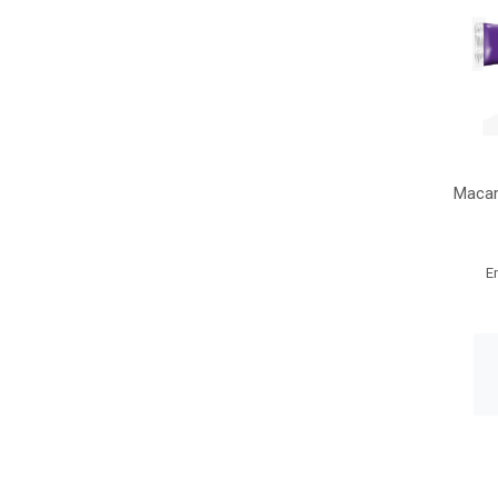
Macar
E