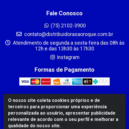
Fale Conosco
(75) 2102-3900
contato@distribuidorasaoroque.com.br
Atendimento de segunda a sexta-feira das 08h às
12h e das 13h30 às 17h30
Instagram
Formas de Pagamento
O nosso site coleta cookies próprios e de
DIST DE PROD ALIM SÃO ROQUE LTDA - AVENIDA PROBAHIA,
terceiros para proporcionar uma experiência
501 - TOMBA - CIS, FEIRA DE SANTANA /BA - CEP: 44.092-
personalizada ao usuário, apresentar publicidade
400 - CNPJ 03.705.630/0003-11
relevante de acordo com o seu perfil e melhorar a
qualidade do nosso site.