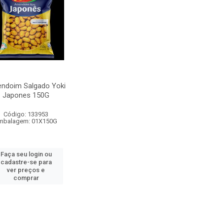
ndoim Salgado Yoki
Japones 150G
Código: 133953
mbalagem: 01X150G
Faça seu login ou
cadastre-se para
ver preços e
comprar