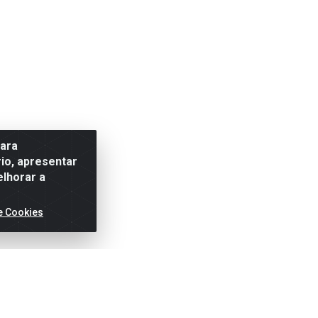
para
io, apresentar
elhorar a
e Cookies