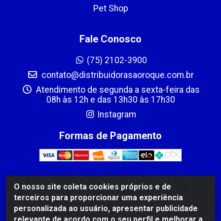
Pet Shop
Fale Conosco
(75) 2102-3900
contato@distribuidorasaoroque.com.br
Atendimento de segunda a sexta-feira das
08h às 12h e das 13h30 às 17h30
Instagram
Formas de Pagamento
O nosso site coleta cookies próprios e de
DIST DE PROD ALIM SÃO ROQUE LTDA - AVENIDA
terceiros para proporcionar uma experiência
PROBAHIA, 501 - TOMBA - CIS, FEIRA DE SANTANA /BA
personalizada ao usuário, apresentar publicidade
- CEP: 44.092-400 - CNPJ 03.705.630/0003-11
relevante de acordo com o seu perfil e melhorar a