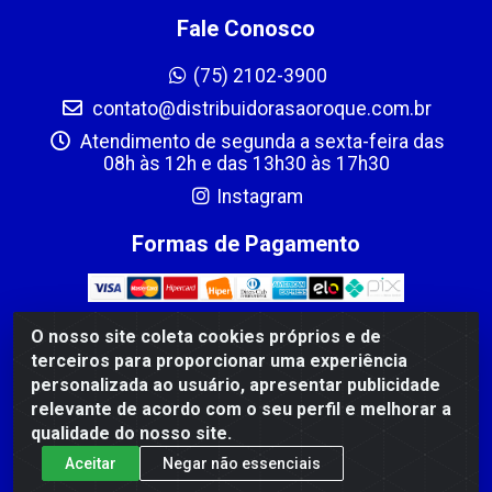
Fale Conosco
(75) 2102-3900
contato@distribuidorasaoroque.com.br
Atendimento de segunda a sexta-feira das
08h às 12h e das 13h30 às 17h30
Instagram
Formas de Pagamento
O nosso site coleta cookies próprios e de
terceiros para proporcionar uma experiência
DIST DE PROD ALIM SÃO ROQUE LTDA - AVENIDA
personalizada ao usuário, apresentar publicidade
PROBAHIA, 501 - TOMBA - CIS, FEIRA DE SANTANA /BA
relevante de acordo com o seu perfil e melhorar a
- CEP: 44.092-400 - CNPJ 03.705.630/0003-11
qualidade do nosso site.
Aceitar
Negar não essenciais