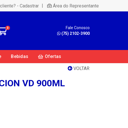
|
cliente? - Cadastrar
Área do Representante
Fale Conosco
0
(75) 2102-3900
e
Bebidas
Ofertas
VOLTAR
CION VD 900ML