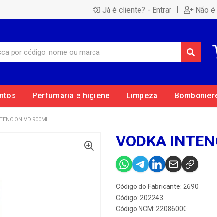
|
Já é cliente? - Entrar
Não é 
ntos
Perfumaria e higiene
Limpeza
Bombonier
TENCION VD 900ML
VODKA INTEN
Código do Fabricante: 2690
Código: 202243
Código NCM: 22086000