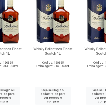
antines Finest
Whisky Ballantines Finest
Whisky Ballan
tch 1L
Scotch 1L
Scotc
o: 150355
Código: 150355
Código: 
m: 01X1000ML
Embalagem: 01X1000ML
Embalagem: 
u login ou
Faça seu login ou
Faça seu 
re-se para
cadastre-se para
cadastre-
preços e
ver preços e
ver pre
mprar
comprar
comp