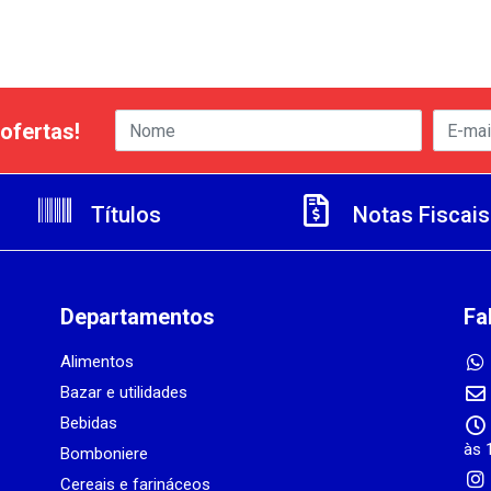
ofertas!
Títulos
Notas Fiscais
Departamentos
Fa
Alimentos
Bazar e utilidades
Bebidas
às 
Bomboniere
Cereais e farináceos