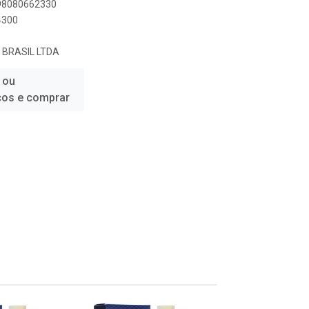
898080662330
4300
 BRASIL LTDA
 ou
ços e comprar