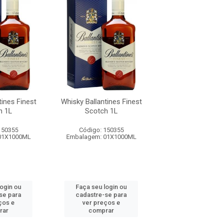
tines Finest
Whisky Ballantines Finest
Whisky Ballantin
h 1L
Scotch 1L
Scotch 1
150355
Código: 150355
Código: 150
01X1000ML
Embalagem: 01X1000ML
Embalagem: 01
login ou
Faça seu login ou
Faça seu log
se para
cadastre-se para
cadastre-se 
ços e
ver preços e
ver preços
rar
comprar
comprar