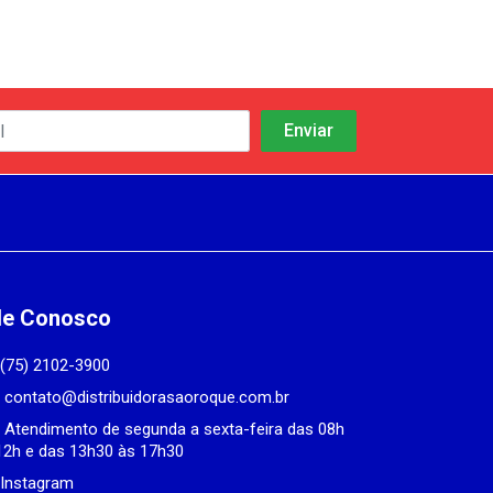
le Conosco
(75) 2102-3900
contato@distribuidorasaoroque.com.br
Atendimento de segunda a sexta-feira das 08h
12h e das 13h30 às 17h30
Instagram