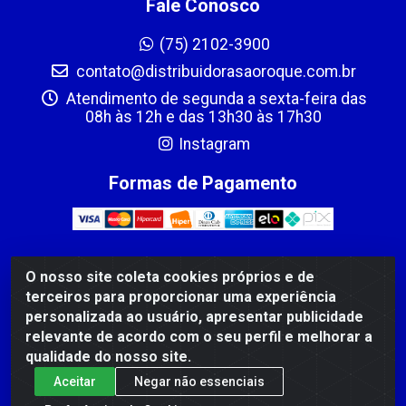
Fale Conosco
(75) 2102-3900
contato@distribuidorasaoroque.com.br
Atendimento de segunda a sexta-feira das
08h às 12h e das 13h30 às 17h30
Instagram
Formas de Pagamento
O nosso site coleta cookies próprios e de
DIST DE PROD ALIM SÃO ROQUE LTDA - AVENIDA
terceiros para proporcionar uma experiência
PROBAHIA, 501 - TOMBA - CIS, FEIRA DE SANTANA /BA
personalizada ao usuário, apresentar publicidade
- CEP: 44.092-400 - CNPJ 03.705.630/0003-11
relevante de acordo com o seu perfil e melhorar a
qualidade do nosso site.
Aceitar
Negar não essenciais