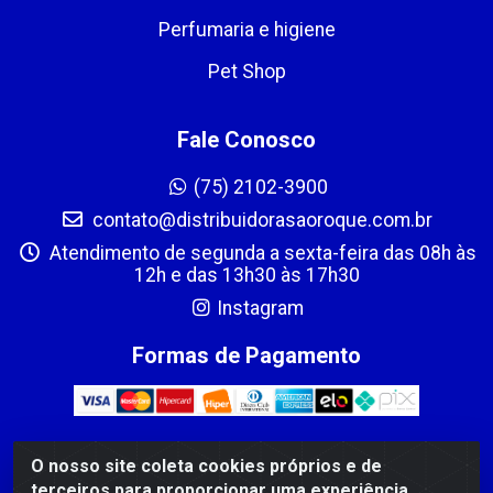
Perfumaria e higiene
Pet Shop
Fale Conosco
(75) 2102-3900
contato@distribuidorasaoroque.com.br
Atendimento de segunda a sexta-feira das 08h às
12h e das 13h30 às 17h30
Instagram
Formas de Pagamento
O nosso site coleta cookies próprios e de
DIST DE PROD ALIM SÃO ROQUE LTDA - AVENIDA PROBAHIA,
terceiros para proporcionar uma experiência