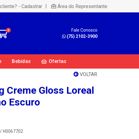
|
cliente? - Cadastrar
Área do Representante
Fale Conosco
0
(75) 2102-3900
e
Bebidas
Ofertas
VOLTAR
ng Creme Gloss Loreal
ho Escuro
 / H0067702