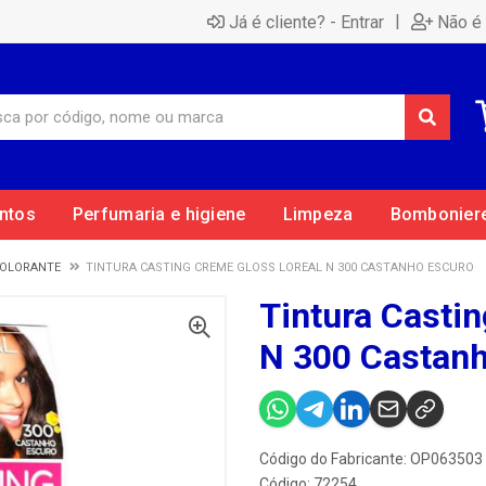
|
Já é cliente? - Entrar
Não é 
ntos
Perfumaria e higiene
Limpeza
Bombonier
COLORANTE
TINTURA CASTING CREME GLOSS LOREAL N 300 CASTANHO ESCURO
Tintura Casti
N 300 Castan
Código do Fabricante: OP063503
Código: 72254