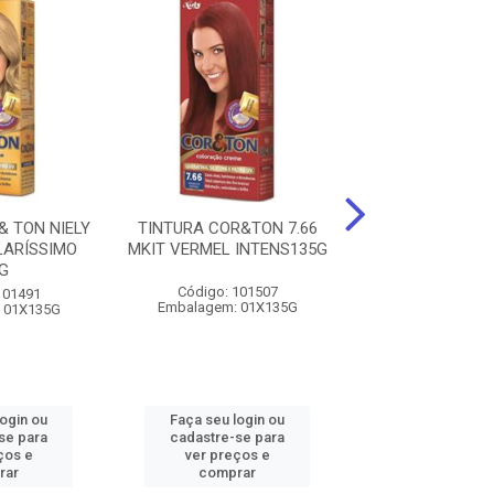
& TON NIELY
TINTURA COR&TON 7.66
TINTURA COR &
LARÍSSIMO
MKIT VERMEL INTENS135G
LOIRO CLARO 
G
135G
Código: 101507
101491
Código: 116
Embalagem: 01X135G
 01X135G
Embalagem: 0
login ou
Faça seu login ou
Faça seu log
se para
cadastre-se para
cadastre-se 
ços e
ver preços e
ver preços
rar
comprar
comprar