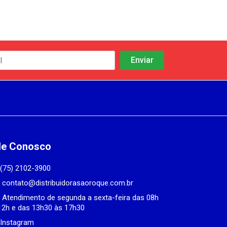
le Conosco
(75) 2102-3900
contato@distribuidorasaoroque.com.br
Atendimento de segunda a sexta-feira das 08h
12h e das 13h30 às 17h30
Instagram