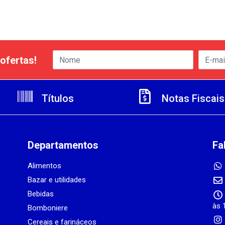
ofertas!
Títulos
Notas Fiscais
Departamentos
Fa
Alimentos
Bazar e utilidades
Bebidas
às 
Bomboniere
Cereais e farináceos