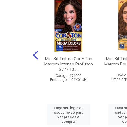
 COR & TON 8.3
Mini Kit Tintura Cor E Ton
Mini Kit Ti
CLARO DOURADO
Marrom Intenso Profundo
Marrom Dou
135G
5.777 135...
Códig
digo: 116779
Código: 171000
Embalag
agem: 01X135G
Embalagem: 01X01UN
 seu login ou
Faça seu login ou
Faça se
astre-se para
cadastre-se para
cadast
er preços e
ver preços e
ver 
comprar
comprar
co