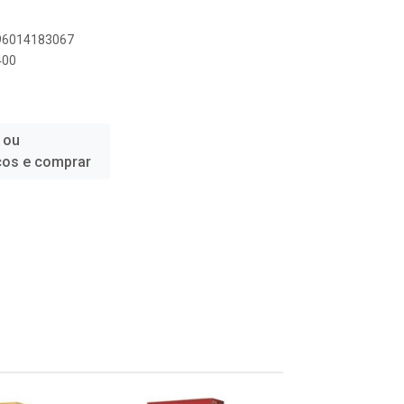
896014183067
400
 ou
ços e comprar