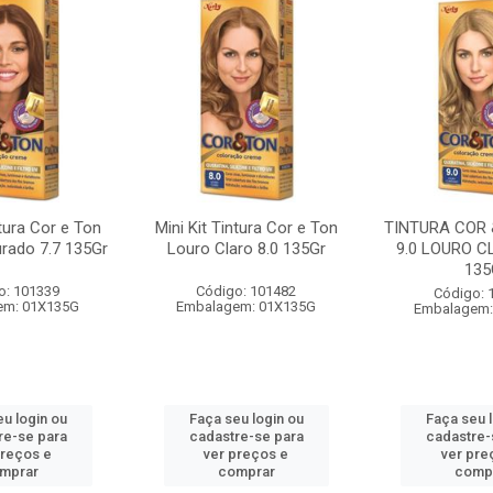
ntura Cor e Ton
Mini Kit Tintura Cor e Ton
TINTURA COR 
rado 7.7 135Gr
Louro Claro 8.0 135Gr
9.0 LOURO C
135
o: 101339
Código: 101482
Código: 
em: 01X135G
Embalagem: 01X135G
Embalagem:
u login ou
Faça seu login ou
Faça seu 
re-se para
cadastre-se para
cadastre-
preços e
ver preços e
ver pre
mprar
comprar
comp