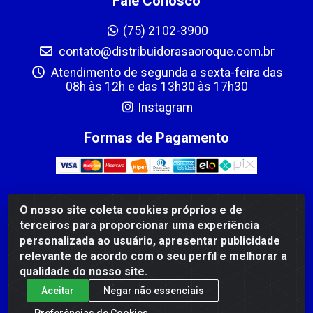
Fale Conosco
(75) 2102-3900
contato@distribuidorasaoroque.com.br
Atendimento de segunda a sexta-feira das
08h às 12h e das 13h30 às 17h30
Instagram
Formas de Pagamento
O nosso site coleta cookies próprios e de
DIST DE PROD ALIM SÃO ROQUE LTDA - AVENIDA
terceiros para proporcionar uma experiência
PROBAHIA, 501 - TOMBA - CIS, FEIRA DE SANTANA /BA
personalizada ao usuário, apresentar publicidade
- CEP: 44.092-400 - CNPJ 03.705.630/0003-11
relevante de acordo com o seu perfil e melhorar a
qualidade do nosso site.
Aceitar
Negar não essenciais
Preferências de Cookies