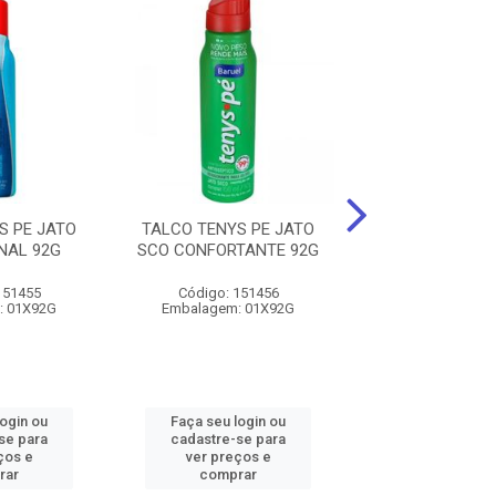
S PE JATO
TALCO TENYS PE JATO
TALCO TENYS 
NAL 92G
SCO CONFORTANTE 92G
SCO WOMAN
151455
Código: 151456
Código: 151
: 01X92G
Embalagem: 01X92G
Embalagem: 0
login ou
Faça seu login ou
Faça seu log
se para
cadastre-se para
cadastre-se 
ços e
ver preços e
ver preços
rar
comprar
comprar