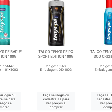
YS PE BARUEL
TALCO TENYS PE PO
TALCO TENY
TION 100G
SPORT EDITION 100G
SCO ORIGI
o: 151447
Código: 165600
Código: 
em: 01X100G
Embalagem: 01X100G
Embalagem
u login ou
Faça seu login ou
Faça seu 
re-se para
cadastre-se para
cadastre-
preços e
ver preços e
ver pre
mprar
comprar
comp