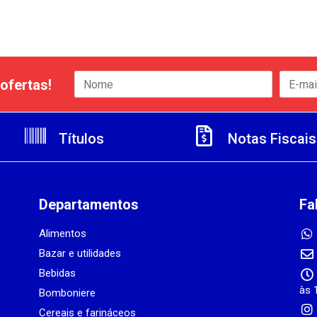
ofertas!
Títulos
Notas Fiscais
Departamentos
Fa
Alimentos
Bazar e utilidades
Bebidas
às 
Bomboniere
Cereais e farináceos