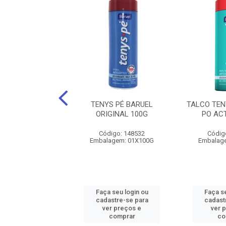
TENYS PE JATO
TENYS PÉ BARUEL
TALCO TEN
 WOMAN 92G
ORIGINAL 100G
PO AC
digo: 151458
Código: 148532
Códig
lagem: 01X92G
Embalagem: 01X100G
Embalag
 seu login ou
Faça seu login ou
Faça se
astre-se para
cadastre-se para
cadast
er preços e
ver preços e
ver 
comprar
comprar
co