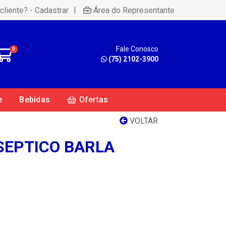
|
cliente? - Cadastrar
Área do Representante
Fale Conosco
0
(75) 2102-3900
e
Bebidas
Ofertas
VOLTAR
SEPTICO BARLA