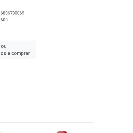
896806700069
1600
 ou
ços e comprar