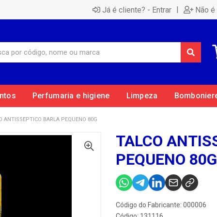
|
Já é cliente? - Entrar
Não é 
ntos
Perfumaria e higiene
Limpeza
Bombonier
O ANTISSEPTICO BARLA PEQUENO 80G
TALCO ANTIS
PEQUENO 80G
Código do Fabricante: 000006
Código: 131116