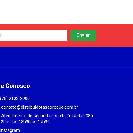
le Conosco
(75) 2102-3900
contato@distribuidorasaoroque.com.br
Atendimento de segunda a sexta-feira das 08h
12h e das 13h30 às 17h30
Instagram