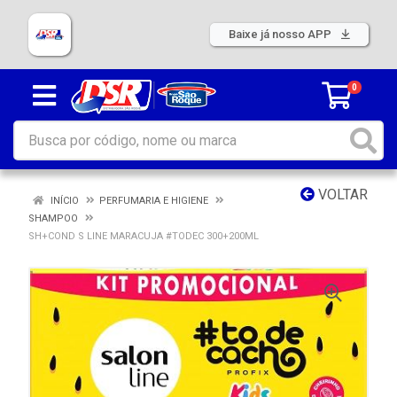
Baixe já nosso APP
0
VOLTAR
INÍCIO
PERFUMARIA E HIGIENE
SHAMPOO
SH+COND S LINE MARACUJA #TODEC 300+200ML