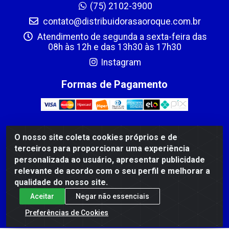
(75) 2102-3900
contato@distribuidorasaoroque.com.br
Atendimento de segunda a sexta-feira das
08h às 12h e das 13h30 às 17h30
Instagram
Formas de Pagamento
O nosso site coleta cookies próprios e de
DIST DE PROD ALIM SÃO ROQUE LTDA - AVENIDA
terceiros para proporcionar uma experiência
PROBAHIA, 501 - TOMBA - CIS, FEIRA DE SANTANA /BA
personalizada ao usuário, apresentar publicidade
- CEP: 44.092-400 - CNPJ 03.705.630/0003-11
relevante de acordo com o seu perfil e melhorar a
qualidade do nosso site.
Aceitar
Negar não essenciais
Preferências de Cookies