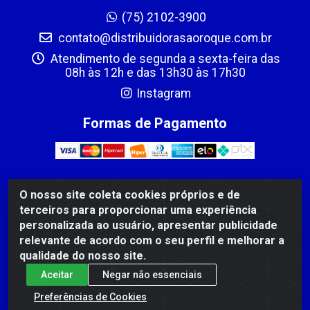
(75) 2102-3900
contato@distribuidorasaoroque.com.br
Atendimento de segunda a sexta-feira das
08h às 12h e das 13h30 às 17h30
Instagram
Formas de Pagamento
O nosso site coleta cookies próprios e de
DIST DE PROD ALIM SÃO ROQUE LTDA - AVENIDA
terceiros para proporcionar uma experiência
PROBAHIA, 501 - TOMBA - CIS, FEIRA DE SANTANA /BA
personalizada ao usuário, apresentar publicidade
- CEP: 44.092-400 - CNPJ 03.705.630/0003-11
relevante de acordo com o seu perfil e melhorar a
qualidade do nosso site.
Aceitar
Negar não essenciais
Preferências de Cookies