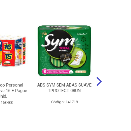
ico Personal
ABS SYM SEM ABAS SUAVE
ABSORVENT
ve 16 E Pague
TPROTECT 08UN
ABas Suave
nid.
LEVE 16 
Código: 141718
 163433
Código: