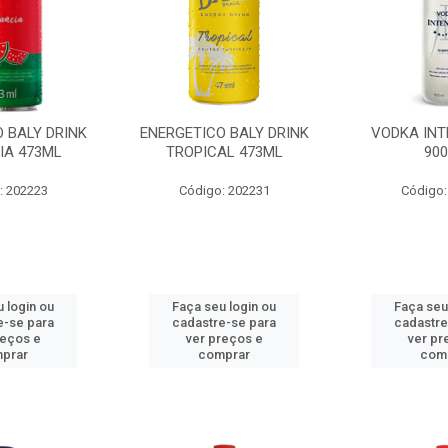
 BALY DRINK
ENERGETICO BALY DRINK
VODKA INT
IA 473ML
TROPICAL 473ML
90
: 202223
Código: 202231
Código:
 login ou
Faça seu login ou
Faça seu
e-se para
cadastre-se para
cadastre
reços e
ver preços e
ver pr
prar
comprar
com