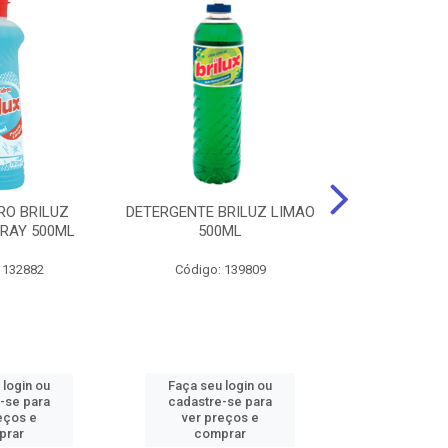
RO BRILUZ
DETERGENTE BRILUZ LIMAO
Desinfetante B
RAY 500ML
500ML
Lavanda F
 132882
Código: 139809
Código:
 login ou
Faça seu login ou
Faça seu 
-se para
cadastre-se para
cadastre
eços e
ver preços e
ver pr
prar
comprar
comp