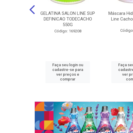
nte Salon Line
GELATINA SALON LINE SUP
Máscara Hid
 Manga super
DEFINICAO TODECACHO
Line Cacho
15Gr
550G
Código
: 129536
Código: 169208
u login ou
Faça seu login ou
Faça seu
e-se para
cadastre-se para
cadastr
reços e
ver preços e
ver p
mprar
comprar
com