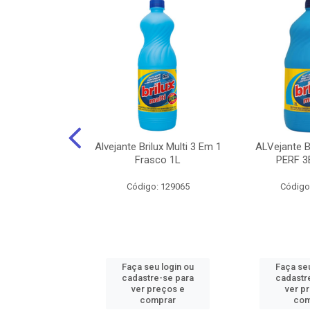
NHOTO ALCOOL
Alvejante Brilux Multi 3 Em 1
ALVejante 
 PAGUE 500ML
Frasco 1L
PERF 3
: 150056
Código: 129065
Código
u login ou
Faça seu login ou
Faça seu
e-se para
cadastre-se para
cadastr
reços e
ver preços e
ver p
mprar
comprar
com