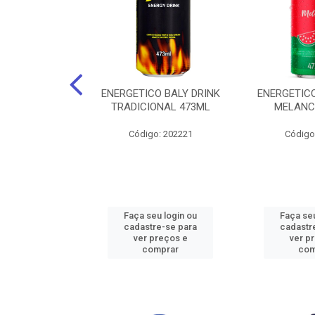
O BALY DRINK
ENERGETICO BALY DRINK
ENERGETICO
ACAI 250ML
TRADICIONAL 473ML
MELANC
: 202219
Código: 202221
Código
u login ou
Faça seu login ou
Faça seu
e-se para
cadastre-se para
cadastr
reços e
ver preços e
ver p
mprar
comprar
com