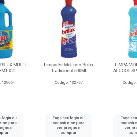
BRILUX MULTI
Limpador Multiuso Brilux
LIMPA VID
EM1 02L
Tradicional 500Ml
ALCOOL SP
: 129064
Código: 132797
Código:
 login ou
Faça seu login ou
Faça seu
e-se para
cadastre-se para
cadastre
reços e
ver preços e
ver pr
prar
comprar
com