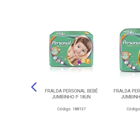
po Santher
FRALDA PERSONAL BEBÊ
FRALDA PE
EQUENO 24Cm X
JUMBINHO P 18UN
JUMBINH
0 Unids.
Código: 188137
Código
: 141735