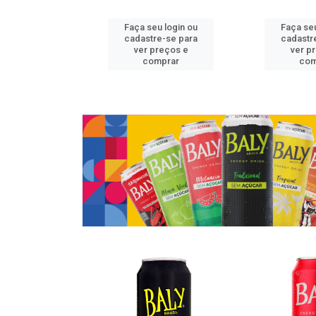
u login ou
Faça seu login ou
Faça seu
e-se para
cadastre-se para
cadastr
reços e
ver preços e
ver p
mprar
comprar
com