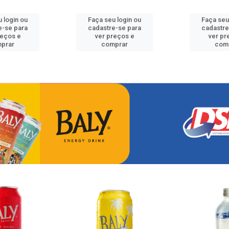
 login ou
Faça seu login ou
Faça seu
e-se para
cadastre-se para
cadastre
reços e
ver preços e
ver pr
prar
comprar
com