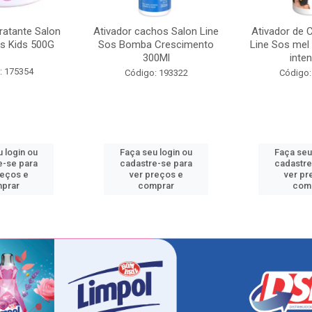
ratante Salon
Ativador cachos Salon Line
Ativador de 
s Kids 500G
Sos Bomba Crescimento
Line Sos mel
300Ml
inten
: 175354
Código: 193322
Código:
 login ou
Faça seu login ou
Faça seu
e-se para
cadastre-se para
cadastre
reços e
ver preços e
ver pr
prar
comprar
com