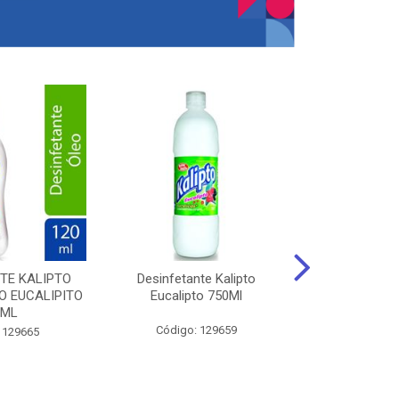
TE KALIPTO
Desinfetante Kalipto
LIMPador MUL
 EUCALIPITO
Eucalipto 750Ml
VERDE EXÓT
0ML
Código: 129659
Código:
 129665