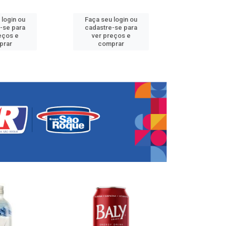
 login ou
Faça seu login ou
Faça seu 
-se para
cadastre-se para
cadastre
eços e
ver preços e
ver pr
prar
comprar
comp