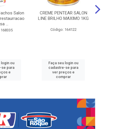
Cachos Salon
CREME PENTEAR SALON
CREME DE PE
 restaurracao
LINE BRILHO MAXIMO 1KG
LINE KIDS 
sa ...
DEFINID
Código: 164122
 168335
Código:
 login ou
Faça seu login ou
Faça seu 
-se para
cadastre-se para
cadastre
eços e
ver preços e
ver pr
prar
comprar
comp