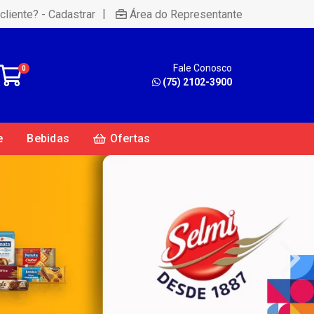
|
cliente? - Cadastrar
Área do Representante
Fale Conosco
0
(75) 2102-3900
e
Bebidas
Ofertas