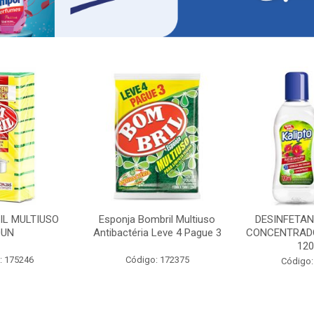
IL MULTIUSO
Esponja Bombril Multiuso
DESINFETAN
0UN
Antibactéria Leve 4 Pague 3
CONCENTRADO
12
: 175246
Código: 172375
Código: