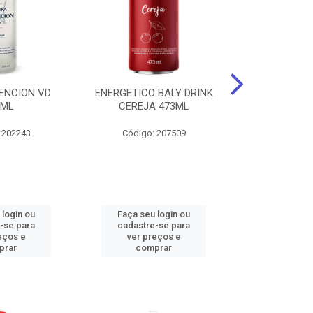
ENCION VD
ENERGETICO BALY DRINK
ENERGETICO 
0ML
CEREJA 473ML
MACA VERDE 
473
 202243
Código: 207509
Código:
 login ou
Faça seu login ou
Faça seu 
-se para
cadastre-se para
cadastre
eços e
ver preços e
ver pr
prar
comprar
comp