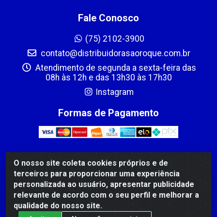
Fale Conosco
(75) 2102-3900
contato@distribuidorasaoroque.com.br
Atendimento de segunda a sexta-feira das
08h às 12h e das 13h30 às 17h30
Instagram
Formas de Pagamento
O nosso site coleta cookies próprios e de
DIST DE PROD ALIM SÃO ROQUE LTDA - AVENIDA
terceiros para proporcionar uma experiência
PROBAHIA, 501 - TOMBA - CIS, FEIRA DE SANTANA /BA
personalizada ao usuário, apresentar publicidade
- CEP: 44.092-400 - CNPJ 03.705.630/0003-11
relevante de acordo com o seu perfil e melhorar a
qualidade do nosso site.