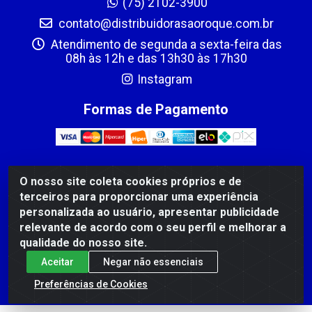
(75) 2102-3900
contato@distribuidorasaoroque.com.br
Atendimento de segunda a sexta-feira das
08h às 12h e das 13h30 às 17h30
Instagram
Formas de Pagamento
O nosso site coleta cookies próprios e de
DIST DE PROD ALIM SÃO ROQUE LTDA - AVENIDA
terceiros para proporcionar uma experiência
PROBAHIA, 501 - TOMBA - CIS, FEIRA DE SANTANA /BA
personalizada ao usuário, apresentar publicidade
- CEP: 44.092-400 - CNPJ 03.705.630/0003-11
relevante de acordo com o seu perfil e melhorar a
qualidade do nosso site.
Aceitar
Negar não essenciais
Preferências de Cookies