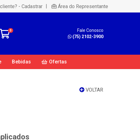
|
cliente? - Cadastrar
Área do Representante
Fale Conosco
0
(75) 2102-3900
e
Bebidas
Ofertas
VOLTAR
aplicados