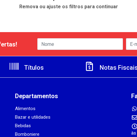
Remova ou ajuste os filtros para continuar
ertas!
Títulos
Notas Fiscai
Departamentos
F
Alimentos
Bazar e utilidades
Bebidas
às
Bomboniere