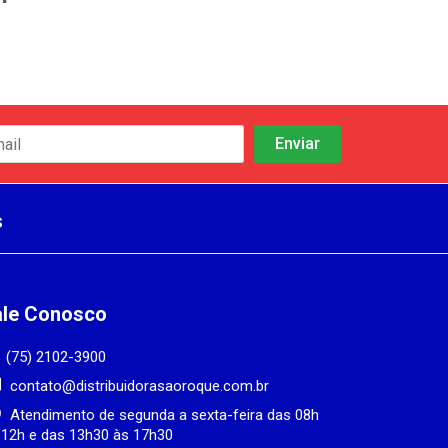
s
ale Conosco
(75) 2102-3900
contato@distribuidorasaoroque.com.br
Atendimento de segunda a sexta-feira das 08h
 12h e das 13h30 às 17h30