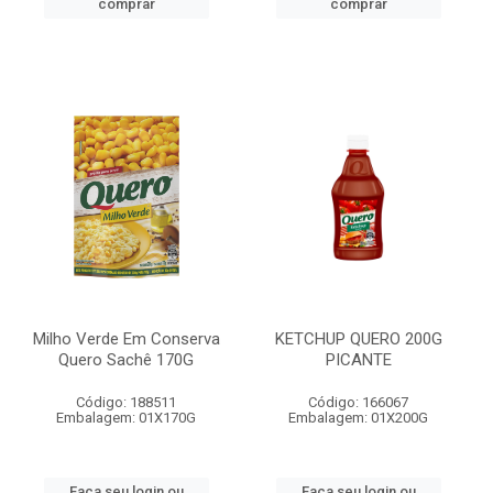
comprar
comprar
Milho Verde Em Conserva
KETCHUP QUERO 200G
Quero Sachê 170G
PICANTE
Código: 188511
Código: 166067
Embalagem: 01X170G
Embalagem: 01X200G
Faça seu login ou
Faça seu login ou