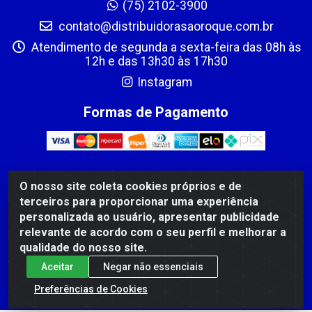
(75) 2102-3900
contato@distribuidorasaoroque.com.br
Atendimento de segunda a sexta-feira das 08h às
12h e das 13h30 às 17h30
Instagram
Formas de Pagamento
O nosso site coleta cookies próprios e de
DIST DE PROD ALIM SÃO ROQUE LTDA - AVENIDA PROBAHIA,
terceiros para proporcionar uma experiência
501 - TOMBA - CIS, FEIRA DE SANTANA /BA - CEP: 44.092-
personalizada ao usuário, apresentar publicidade
400 - CNPJ 03.705.630/0003-11
relevante de acordo com o seu perfil e melhorar a
qualidade do nosso site.
Aceitar
Negar não essenciais
Preferências de Cookies