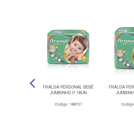
po Santher
FRALDA PERSONAL BEBÊ
FRALDA PE
EQUENO 24Cm X
JUMBINHO P 18UN
JUMBINH
0 Unids.
Código: 188137
Código
: 141735