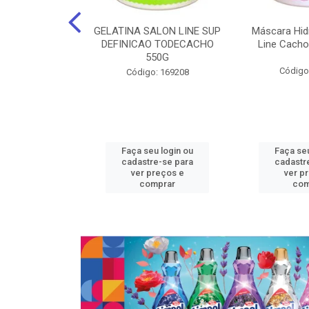
nte Salon Line
GELATINA SALON LINE SUP
Máscara Hid
 Manga super
DEFINICAO TODECACHO
Line Cacho
15Gr
550G
Código
: 129536
Código: 169208
u login ou
Faça seu login ou
Faça seu
e-se para
cadastre-se para
cadastr
reços e
ver preços e
ver p
mprar
comprar
com