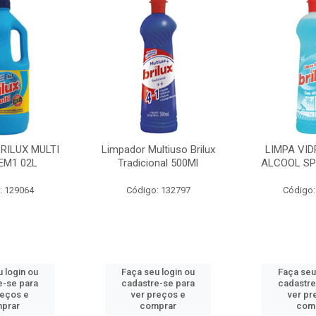
BRILUX MULTI
Limpador Multiuso Brilux
LIMPA VID
EM1 02L
Tradicional 500Ml
ALCOOL SP
: 129064
Código: 132797
Código:
 login ou
Faça seu login ou
Faça seu
e-se para
cadastre-se para
cadastre
reços e
ver preços e
ver pr
prar
comprar
com