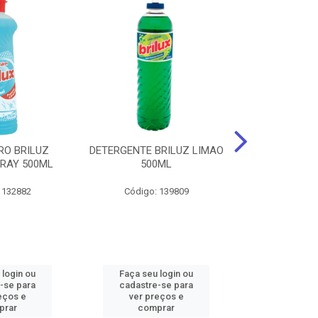
RO BRILUZ
DETERGENTE BRILUZ LIMAO
Desinfetante B
RAY 500ML
500ML
Lavanda F
 132882
Código: 139809
Código:
 login ou
Faça seu login ou
Faça seu 
-se para
cadastre-se para
cadastre
eços e
ver preços e
ver pr
prar
comprar
comp