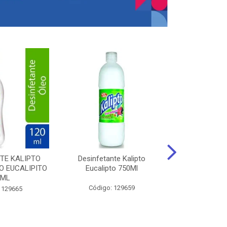
TE KALIPTO
Desinfetante Kalipto
LIMPador MUL
 EUCALIPITO
Eucalipto 750Ml
VERDE EXÓT
0ML
Código: 129659
Código:
 129665