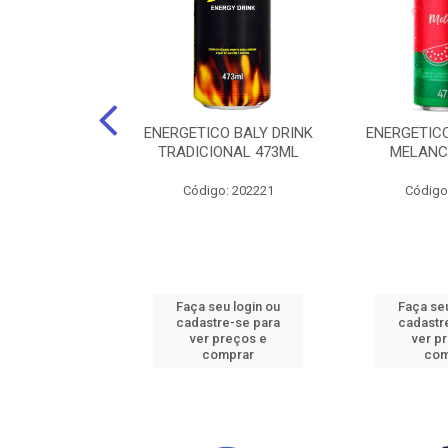
O BALY DRINK
ENERGETICO BALY DRINK
ENERGETICO
ACAI 250ML
TRADICIONAL 473ML
MELANC
: 202219
Código: 202221
Código
u login ou
Faça seu login ou
Faça seu
e-se para
cadastre-se para
cadastr
reços e
ver preços e
ver p
mprar
comprar
com