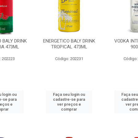
 BALY DRINK
ENERGETICO BALY DRINK
VODKA INT
IA 473ML
TROPICAL 473ML
90
: 202223
Código: 202231
Código:
 login ou
Faça seu login ou
Faça seu
e-se para
cadastre-se para
cadastre
reços e
ver preços e
ver pr
prar
comprar
com