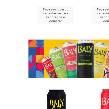
u login ou
Faça seu login ou
Faça seu
e-se para
cadastre-se para
cadastr
reços e
ver preços e
ver p
mprar
comprar
com