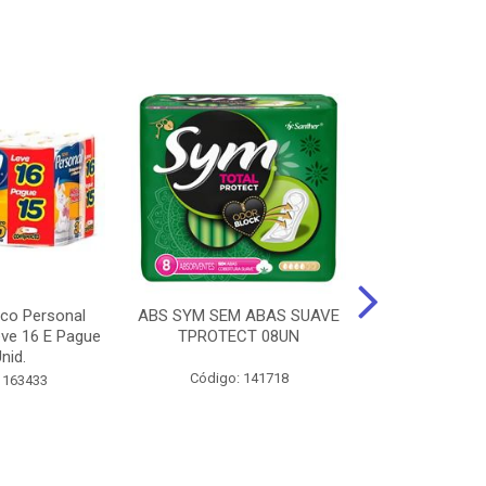
ico Personal
ABS SYM SEM ABAS SUAVE
ABSORVENT
ve 16 E Pague
TPROTECT 08UN
ABas Suave
nid.
LEVE 16 
Código: 141718
 163433
Código: