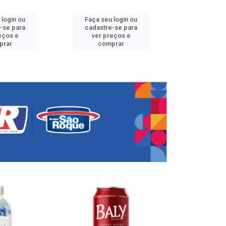
 login ou
Faça seu login ou
Faça seu 
-se para
cadastre-se para
cadastre
eços e
ver preços e
ver pr
prar
comprar
comp