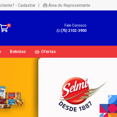
|
cliente? - Cadastrar
Área do Representante
Fale Conosco
0
(75) 2102-3900
e
Bebidas
Ofertas