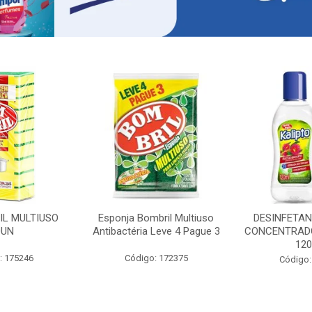
IL MULTIUSO
Esponja Bombril Multiuso
DESINFETAN
0UN
Antibactéria Leve 4 Pague 3
CONCENTRADO
12
: 175246
Código: 172375
Código: