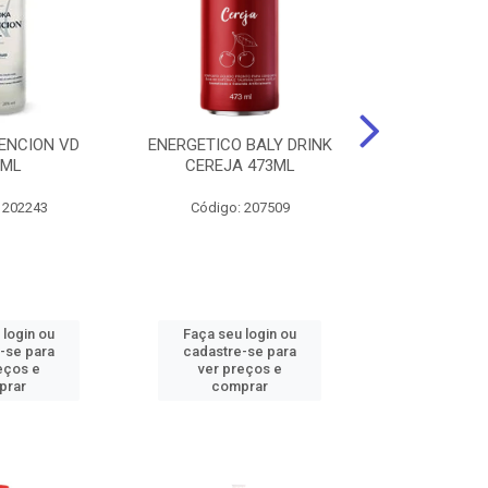
ENCION VD
ENERGETICO BALY DRINK
ENERGETICO 
0ML
CEREJA 473ML
MACA VERDE 
473
 202243
Código: 207509
Código:
 login ou
Faça seu login ou
Faça seu 
-se para
cadastre-se para
cadastre
eços e
ver preços e
ver pr
prar
comprar
comp