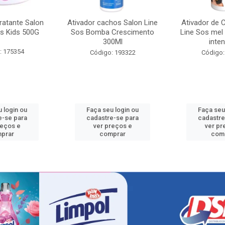
ratante Salon
Ativador cachos Salon Line
Ativador de 
s Kids 500G
Sos Bomba Crescimento
Line Sos mel
300Ml
inten
: 175354
Código: 193322
Código:
 login ou
Faça seu login ou
Faça seu
e-se para
cadastre-se para
cadastre
reços e
ver preços e
ver pr
prar
comprar
com