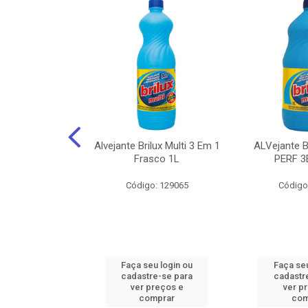
NHOTO ALCOOL
Alvejante Brilux Multi 3 Em 1
ALVejante 
 PAGUE 500ML
Frasco 1L
PERF 3
: 150056
Código: 129065
Código
u login ou
Faça seu login ou
Faça seu
e-se para
cadastre-se para
cadastr
reços e
ver preços e
ver p
mprar
comprar
com