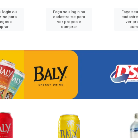
 login ou
Faça seu login ou
Faça seu
e-se para
cadastre-se para
cadastre
reços e
ver preços e
ver pr
prar
comprar
com