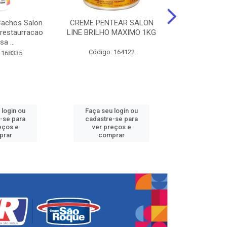
Cachos Salon
CREME PENTEAR SALON
CREME DE PE
 restaurracao
LINE BRILHO MAXIMO 1KG
LINE KIDS 
sa ...
DEFINID
Código: 164122
 168335
Código:
 login ou
Faça seu login ou
Faça seu 
-se para
cadastre-se para
cadastre
eços e
ver preços e
ver pr
prar
comprar
comp