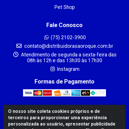
Pet Shop
Fale Conosco
(75) 2102-3900
contato@distribuidorasaoroque.com.br
Atendimento de segunda a sexta-feira das
08h às 12h e das 13h30 às 17h30
Instagram
Formas de Pagamento
O nosso site coleta cookies próprios e de
DIST DE PROD ALIM SÃO ROQUE LTDA - AVENIDA
terceiros para proporcionar uma experiência
PROBAHIA, 501 - TOMBA - CIS, FEIRA DE SANTANA /BA
personalizada ao usuário, apresentar publicidade
- CEP: 44.092-400 - CNPJ 03.705.630/0003-11