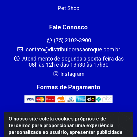
Pet Shop
Fale Conosco
(75) 2102-3900
contato@distribuidorasaoroque.com.br
Atendimento de segunda a sexta-feira das
08h às 12h e das 13h30 às 17h30
Instagram
Formas de Pagamento
O nosso site coleta cookies próprios e de
DIST DE PROD ALIM SÃO ROQUE LTDA - AVENIDA
terceiros para proporcionar uma experiência
PROBAHIA, 501 - TOMBA - CIS, FEIRA DE SANTANA /BA
personalizada ao usuário, apresentar publicidade
- CEP: 44.092-400 - CNPJ 03.705.630/0003-11