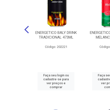
O BALY DRINK
ENERGETICO BALY DRINK
ENERGETICO
ACAI 250ML
TRADICIONAL 473ML
MELANC
: 202219
Código: 202221
Código
u login ou
Faça seu login ou
Faça seu
e-se para
cadastre-se para
cadastr
reços e
ver preços e
ver p
mprar
comprar
com