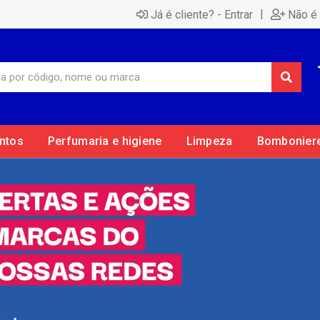
|
Já é cliente? - Entrar
Não é 
ntos
Perfumaria e higiene
Limpeza
Bombonier