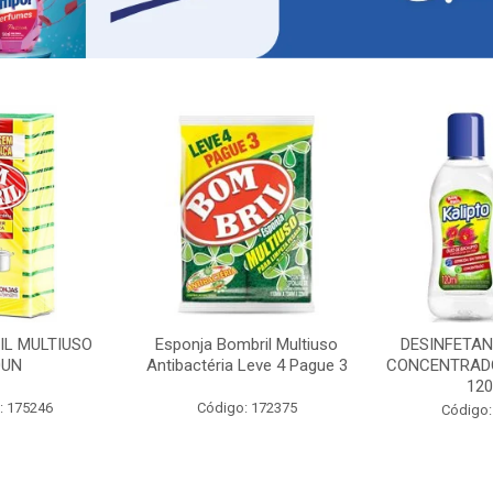
IL MULTIUSO
Esponja Bombril Multiuso
DESINFETAN
0UN
Antibactéria Leve 4 Pague 3
CONCENTRADO
12
: 175246
Código: 172375
Código: