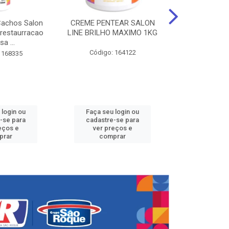
Cachos Salon
CREME PENTEAR SALON
CREME DE PE
 restaurracao
LINE BRILHO MAXIMO 1KG
LINE KIDS 
sa ...
DEFINID
Código: 164122
 168335
Código:
 login ou
Faça seu login ou
Faça seu 
-se para
cadastre-se para
cadastre
eços e
ver preços e
ver pr
prar
comprar
comp