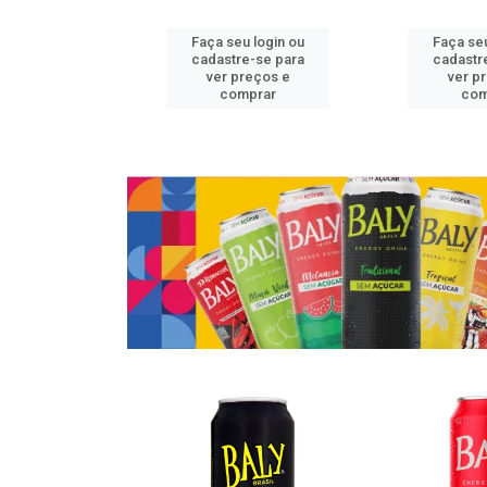
u login ou
Faça seu login ou
Faça seu
e-se para
cadastre-se para
cadastr
reços e
ver preços e
ver p
mprar
comprar
com