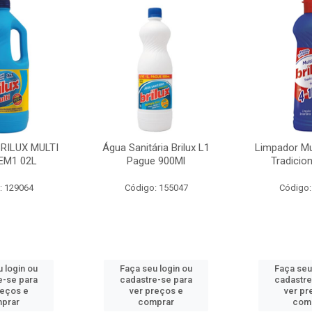
BRILUX MULTI
Água Sanitária Brilux L1
Limpador Mul
EM1 02L
Pague 900Ml
Tradicio
: 129064
Código: 155047
Código:
 login ou
Faça seu login ou
Faça seu
e-se para
cadastre-se para
cadastre
reços e
ver preços e
ver pr
prar
comprar
com