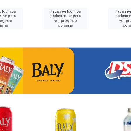
 login ou
Faça seu login ou
Faça seu
e-se para
cadastre-se para
cadastre
reços e
ver preços e
ver pr
prar
comprar
com