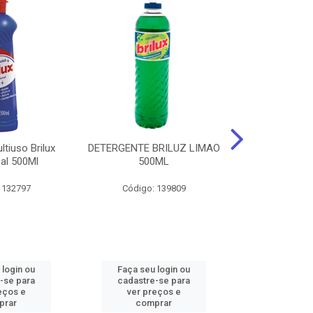
tiuso Brilux
DETERGENTE BRILUZ LIMAO
Desinfetante B
nal 500Ml
500ML
Lavanda F
 132797
Código: 139809
Código:
 login ou
Faça seu login ou
Faça seu 
-se para
cadastre-se para
cadastre
eços e
ver preços e
ver pr
prar
comprar
comp