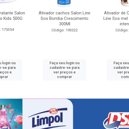
ratante Salon
Ativador cachos Salon Line
Ativador de 
s Kids 500G
Sos Bomba Crescimento
Line Sos mel
300Ml
inten
: 175354
Código: 193322
Código:
 login ou
Faça seu login ou
Faça seu
e-se para
cadastre-se para
cadastre
reços e
ver preços e
ver pr
prar
comprar
com