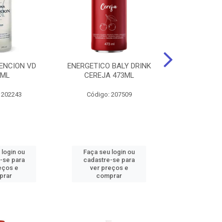
ENCION VD
ENERGETICO BALY DRINK
ENERGETICO 
0ML
CEREJA 473ML
MACA VERDE 
473
 202243
Código: 207509
Código:
 login ou
Faça seu login ou
Faça seu 
-se para
cadastre-se para
cadastre
eços e
ver preços e
ver pr
prar
comprar
comp