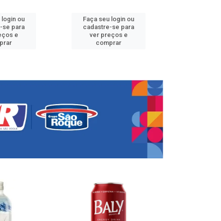
 login ou
Faça seu login ou
Faça seu 
-se para
cadastre-se para
cadastre
eços e
ver preços e
ver pr
prar
comprar
comp