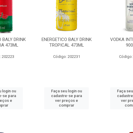
 BALY DRINK
ENERGETICO BALY DRINK
VODKA INT
IA 473ML
TROPICAL 473ML
90
: 202223
Código: 202231
Código:
 login ou
Faça seu login ou
Faça seu
e-se para
cadastre-se para
cadastre
reços e
ver preços e
ver pr
prar
comprar
com