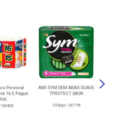
ico Personal
ABS SYM SEM ABAS SUAVE
ABSORVENT
ve 16 E Pague
TPROTECT 08UN
ABas Suave
nid.
LEVE 16 
Código: 141718
 163433
Código: