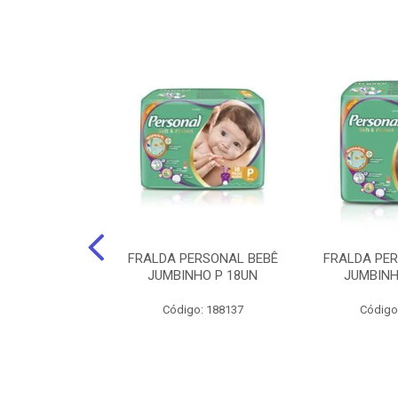
 DIA A DIA FS
FRALDA PERSONAL BEBÊ
FRALDA PE
NO 50UN
JUMBINHO P 18UN
JUMBINH
: 160850
Código: 188137
Código