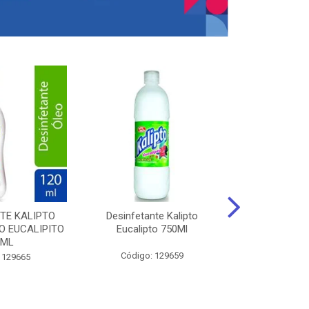
TE KALIPTO
Desinfetante Kalipto
LIMPador MUL
 EUCALIPITO
Eucalipto 750Ml
VERDE EXÓT
0ML
Código: 129659
Código:
 129665