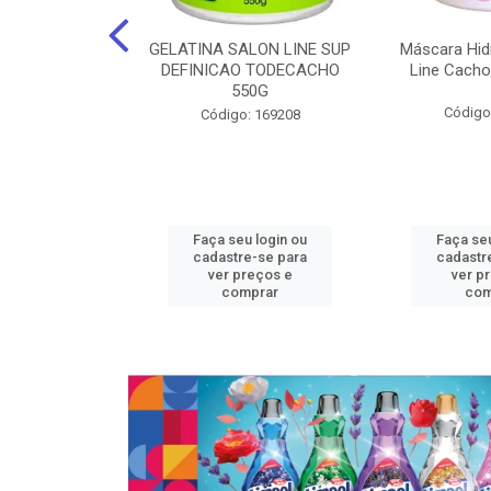
nte Salon Line
GELATINA SALON LINE SUP
Máscara Hid
 Manga super
DEFINICAO TODECACHO
Line Cacho
15Gr
550G
Código
: 129536
Código: 169208
u login ou
Faça seu login ou
Faça seu
e-se para
cadastre-se para
cadastr
reços e
ver preços e
ver p
mprar
comprar
com