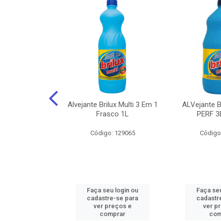
NHOTO ALCOOL
Alvejante Brilux Multi 3 Em 1
ALVejante 
 PAGUE 500ML
Frasco 1L
PERF 3
: 150056
Código: 129065
Código
u login ou
Faça seu login ou
Faça seu
e-se para
cadastre-se para
cadastr
reços e
ver preços e
ver p
mprar
comprar
com