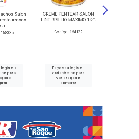
Cachos Salon
CREME PENTEAR SALON
CREME DE PE
 restaurracao
LINE BRILHO MAXIMO 1KG
LINE KIDS 
sa ...
DEFINID
Código: 164122
 168335
Código:
 login ou
Faça seu login ou
Faça seu 
-se para
cadastre-se para
cadastre
eços e
ver preços e
ver pr
prar
comprar
comp