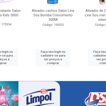
ratante Salon
Ativador cachos Salon Line
Ativador de 
s Kids 500G
Sos Bomba Crescimento
Line Sos mel
300Ml
inten
: 175354
Código: 193322
Código:
 login ou
Faça seu login ou
Faça seu
e-se para
cadastre-se para
cadastre
reços e
ver preços e
ver pr
prar
comprar
com