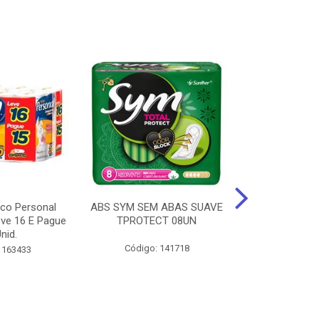
ico Personal
ABS SYM SEM ABAS SUAVE
ABSORVENT
ve 16 E Pague
TPROTECT 08UN
ABas Suave
nid.
LEVE 16 
Código: 141718
 163433
Código: