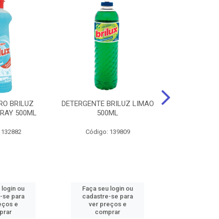
RO BRILUZ
DETERGENTE BRILUZ LIMAO
Desinfetante B
RAY 500ML
500ML
Lavanda F
 132882
Código: 139809
Código:
 login ou
Faça seu login ou
Faça seu 
-se para
cadastre-se para
cadastre
eços e
ver preços e
ver pr
prar
comprar
comp