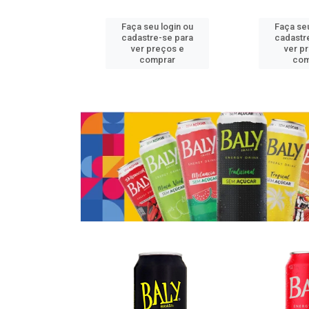
u login ou
Faça seu login ou
Faça seu
e-se para
cadastre-se para
cadastr
reços e
ver preços e
ver p
mprar
comprar
com