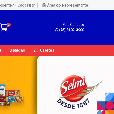
|
cliente? - Cadastrar
Área do Representante
Fale Conosco
0
(75) 2102-3900
e
Bebidas
Ofertas