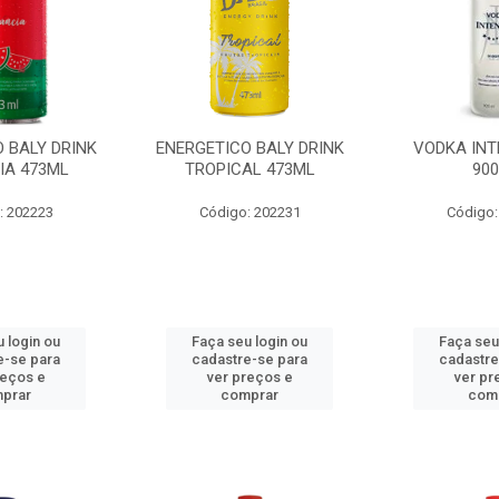
 BALY DRINK
ENERGETICO BALY DRINK
VODKA INT
IA 473ML
TROPICAL 473ML
90
: 202223
Código: 202231
Código:
 login ou
Faça seu login ou
Faça seu
e-se para
cadastre-se para
cadastre
reços e
ver preços e
ver pr
prar
comprar
com