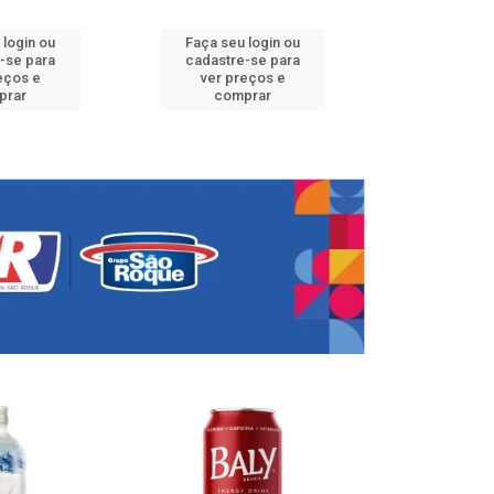
 login ou
Faça seu login ou
Faça seu 
-se para
cadastre-se para
cadastre
eços e
ver preços e
ver pr
prar
comprar
comp