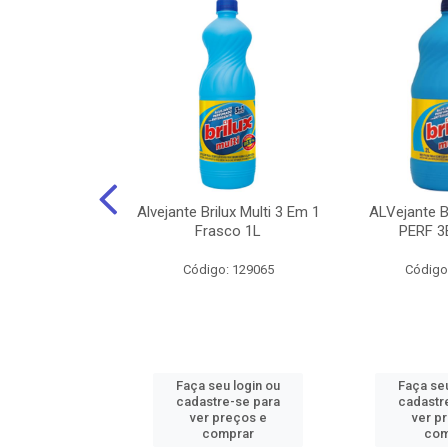
NHOTO ALCOOL
Alvejante Brilux Multi 3 Em 1
ALVejante 
 PAGUE 500ML
Frasco 1L
PERF 3
: 150056
Código: 129065
Código
u login ou
Faça seu login ou
Faça seu
e-se para
cadastre-se para
cadastr
reços e
ver preços e
ver p
mprar
comprar
com