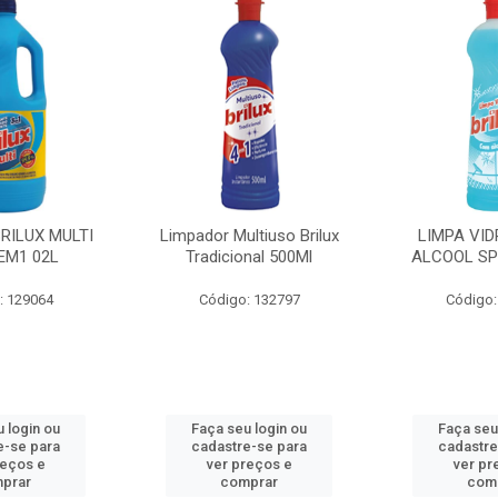
BRILUX MULTI
Limpador Multiuso Brilux
LIMPA VID
EM1 02L
Tradicional 500Ml
ALCOOL SP
: 129064
Código: 132797
Código:
 login ou
Faça seu login ou
Faça seu
e-se para
cadastre-se para
cadastre
reços e
ver preços e
ver pr
prar
comprar
com