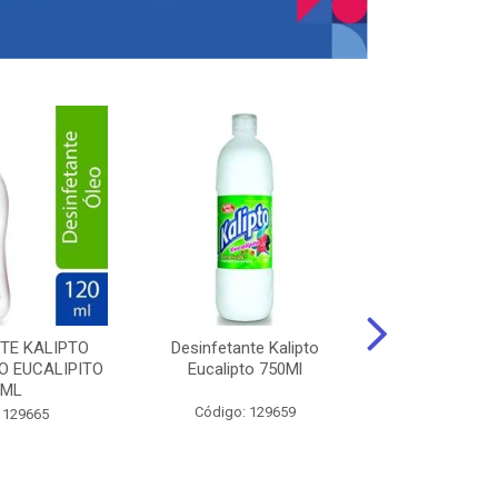
TE KALIPTO
Desinfetante Kalipto
LIMPador MUL
 EUCALIPITO
Eucalipto 750Ml
VERDE EXÓT
0ML
Código: 129659
Código:
 129665