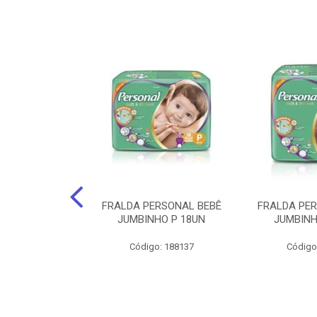
po Santher
FRALDA PERSONAL BEBÊ
FRALDA PE
EQUENO 24Cm X
JUMBINHO P 18UN
JUMBINH
0 Unids.
Código: 188137
Código
: 141735