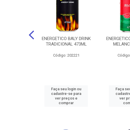
O BALY DRINK
ENERGETICO BALY DRINK
ENERGETICO
ACAI 250ML
TRADICIONAL 473ML
MELANC
: 202219
Código: 202221
Código
u login ou
Faça seu login ou
Faça seu
e-se para
cadastre-se para
cadastr
reços e
ver preços e
ver p
mprar
comprar
com