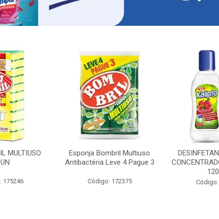
IL MULTIUSO
Esponja Bombril Multiuso
DESINFETAN
0UN
Antibactéria Leve 4 Pague 3
CONCENTRADO
12
: 175246
Código: 172375
Código: