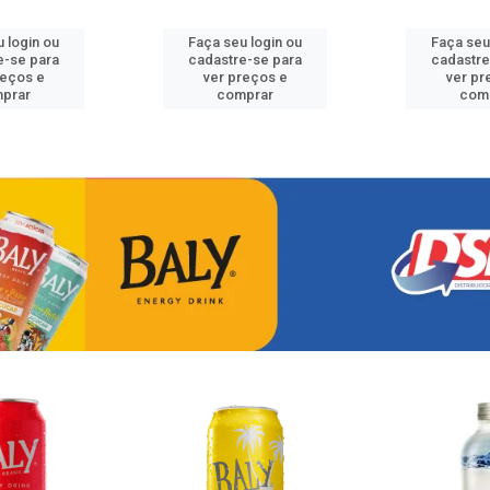
 login ou
Faça seu login ou
Faça seu
e-se para
cadastre-se para
cadastre
reços e
ver preços e
ver pr
prar
comprar
com