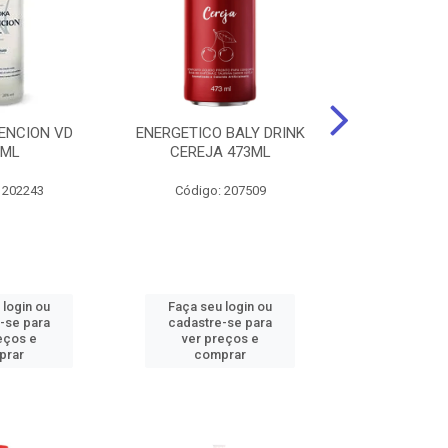
ENCION VD
ENERGETICO BALY DRINK
ENERGETICO 
0ML
CEREJA 473ML
MACA VERDE 
473
 202243
Código: 207509
Código:
 login ou
Faça seu login ou
Faça seu 
-se para
cadastre-se para
cadastre
eços e
ver preços e
ver pr
prar
comprar
comp