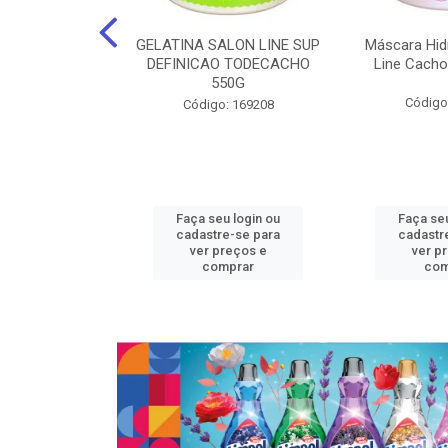
nte Salon Line
GELATINA SALON LINE SUP
Máscara Hid
 Manga super
DEFINICAO TODECACHO
Line Cacho
15Gr
550G
Código
: 129536
Código: 169208
u login ou
Faça seu login ou
Faça seu
e-se para
cadastre-se para
cadastr
reços e
ver preços e
ver p
mprar
comprar
com