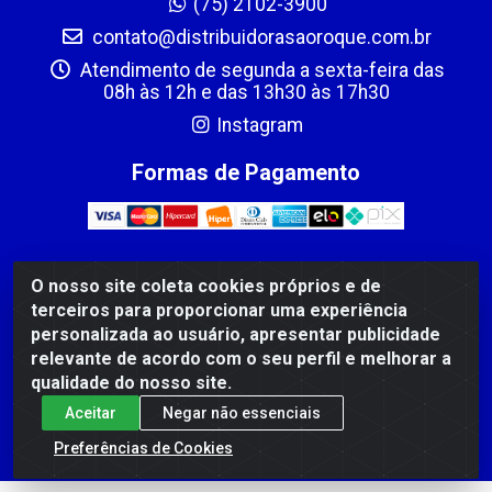
(75) 2102-3900
contato@distribuidorasaoroque.com.br
Atendimento de segunda a sexta-feira das
08h às 12h e das 13h30 às 17h30
Instagram
Formas de Pagamento
O nosso site coleta cookies próprios e de
DIST DE PROD ALIM SÃO ROQUE LTDA - AVENIDA
terceiros para proporcionar uma experiência
PROBAHIA, 501 - TOMBA - CIS, FEIRA DE SANTANA /BA
personalizada ao usuário, apresentar publicidade
- CEP: 44.092-400 - CNPJ 03.705.630/0003-11
relevante de acordo com o seu perfil e melhorar a
qualidade do nosso site.
Aceitar
Negar não essenciais
Preferências de Cookies