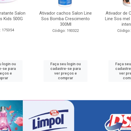
ratante Salon
Ativador cachos Salon Line
Ativador de 
s Kids 500G
Sos Bomba Crescimento
Line Sos mel
300Ml
inten
: 175354
Código: 193322
Código:
 login ou
Faça seu login ou
Faça seu
e-se para
cadastre-se para
cadastre
reços e
ver preços e
ver pr
prar
comprar
com