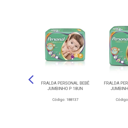
po Santher
FRALDA PERSONAL BEBÊ
FRALDA PE
EQUENO 24Cm X
JUMBINHO P 18UN
JUMBINH
0 Unids.
Código: 188137
Código
: 141735