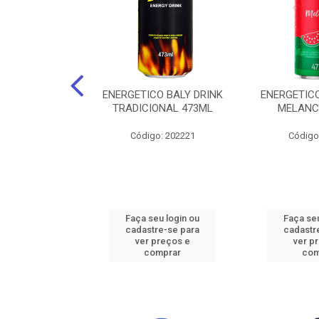
O BALY DRINK
ENERGETICO BALY DRINK
ENERGETICO
ACAI 250ML
TRADICIONAL 473ML
MELANC
: 202219
Código: 202221
Código
u login ou
Faça seu login ou
Faça seu
e-se para
cadastre-se para
cadastr
reços e
ver preços e
ver p
mprar
comprar
com