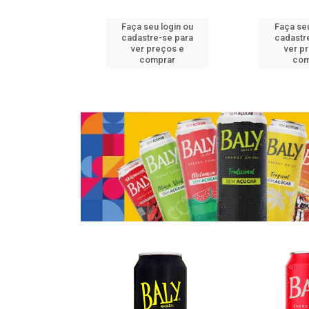
u login ou
Faça seu login ou
Faça seu
e-se para
cadastre-se para
cadastr
reços e
ver preços e
ver p
mprar
comprar
com