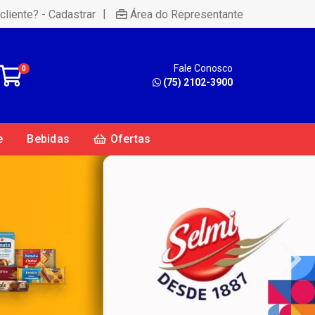
|
cliente? - Cadastrar
Área do Representante
Fale Conosco
0
(75) 2102-3900
e
Bebidas
Ofertas