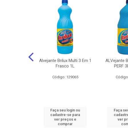
NHOTO ALCOOL
Alvejante Brilux Multi 3 Em 1
ALVejante 
 PAGUE 500ML
Frasco 1L
PERF 3
: 150056
Código: 129065
Código
u login ou
Faça seu login ou
Faça seu
e-se para
cadastre-se para
cadastr
reços e
ver preços e
ver p
mprar
comprar
com