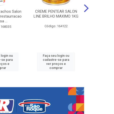
Cachos Salon
CREME PENTEAR SALON
CREME DE PE
 restaurracao
LINE BRILHO MAXIMO 1KG
LINE KIDS 
sa ...
DEFINID
Código: 164122
 168335
Código:
 login ou
Faça seu login ou
Faça seu 
-se para
cadastre-se para
cadastre
eços e
ver preços e
ver pr
prar
comprar
comp