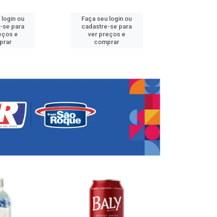
 login ou
Faça seu login ou
Faça seu 
-se para
cadastre-se para
cadastre
eços e
ver preços e
ver pr
prar
comprar
comp