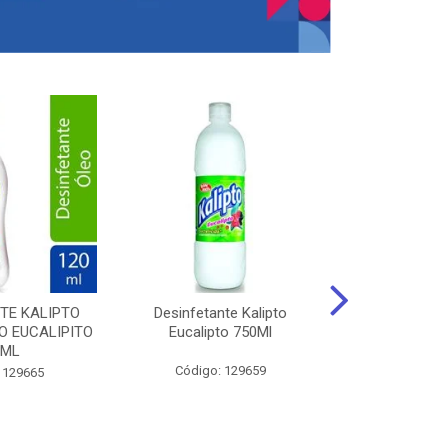
TE KALIPTO
Desinfetante Kalipto
LIMPador MUL
 EUCALIPITO
Eucalipto 750Ml
VERDE EXÓT
0ML
Código: 129659
Código:
 129665