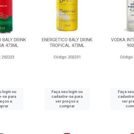
 BALY DRINK
ENERGETICO BALY DRINK
VODKA INT
IA 473ML
TROPICAL 473ML
90
: 202223
Código: 202231
Código:
 login ou
Faça seu login ou
Faça seu
e-se para
cadastre-se para
cadastre
reços e
ver preços e
ver pr
prar
comprar
com