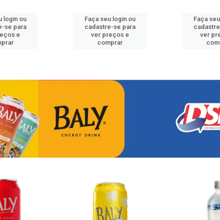
 login ou
Faça seu login ou
Faça seu
e-se para
cadastre-se para
cadastre
reços e
ver preços e
ver pr
prar
comprar
com