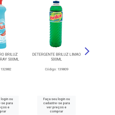
RO BRILUZ
DETERGENTE BRILUZ LIMAO
Desinfetante B
RAY 500ML
500ML
Lavanda F
 132882
Código: 139809
Código:
 login ou
Faça seu login ou
Faça seu 
-se para
cadastre-se para
cadastre
eços e
ver preços e
ver pr
prar
comprar
comp