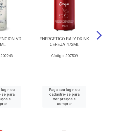
ENCION VD
ENERGETICO BALY DRINK
ENERGETICO 
0ML
CEREJA 473ML
MACA VERDE 
473
 202243
Código: 207509
Código:
 login ou
Faça seu login ou
Faça seu 
-se para
cadastre-se para
cadastre
eços e
ver preços e
ver pr
prar
comprar
comp