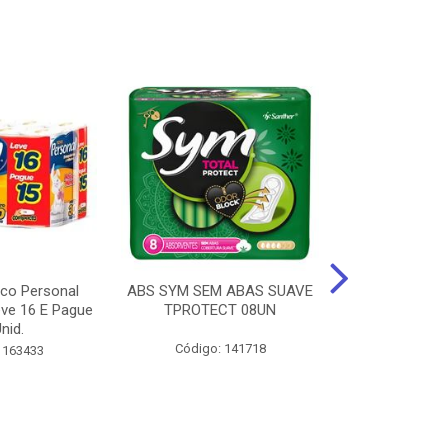
ico Personal
ABS SYM SEM ABAS SUAVE
ABSORVENT
ve 16 E Pague
TPROTECT 08UN
ABas Suave
nid.
LEVE 16 
Código: 141718
 163433
Código: