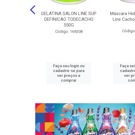
nte Salon Line
GELATINA SALON LINE SUP
Máscara Hid
 Manga super
DEFINICAO TODECACHO
Line Cacho
15Gr
550G
Código
: 129536
Código: 169208
u login ou
Faça seu login ou
Faça seu
e-se para
cadastre-se para
cadastr
reços e
ver preços e
ver p
mprar
comprar
com