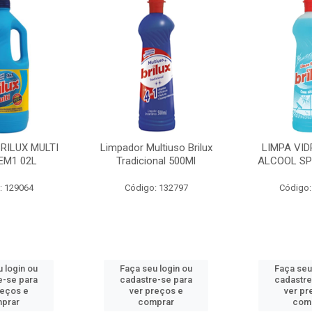
BRILUX MULTI
Limpador Multiuso Brilux
LIMPA VID
EM1 02L
Tradicional 500Ml
ALCOOL SP
: 129064
Código: 132797
Código:
 login ou
Faça seu login ou
Faça seu
e-se para
cadastre-se para
cadastre
reços e
ver preços e
ver pr
prar
comprar
com