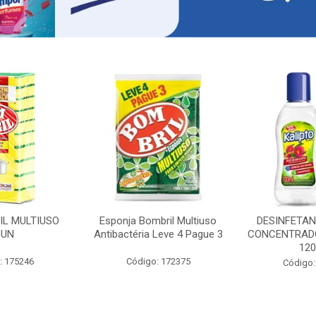
IL MULTIUSO
Esponja Bombril Multiuso
DESINFETAN
0UN
Antibactéria Leve 4 Pague 3
CONCENTRADO
12
: 175246
Código: 172375
Código: