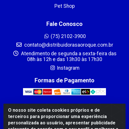
Pet Shop
Fale Conosco
(75) 2102-3900
contato@distribuidorasaoroque.com.br
Atendimento de segunda a sexta-feira das
08h às 12h e das 13h30 às 17h30
Instagram
Formas de Pagamento
O nosso site coleta cookies próprios e de
DIST DE PROD ALIM SÃO ROQUE LTDA - AVENIDA
terceiros para proporcionar uma experiência
PROBAHIA, 501 - TOMBA - CIS, FEIRA DE SANTANA /BA
personalizada ao usuário, apresentar publicidade
- CEP: 44.092-400 - CNPJ 03.705.630/0003-11