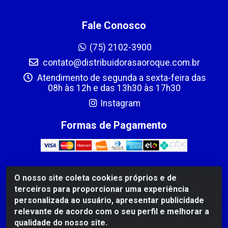
Fale Conosco
(75) 2102-3900
contato@distribuidorasaoroque.com.br
Atendimento de segunda a sexta-feira das
08h às 12h e das 13h30 às 17h30
Instagram
Formas de Pagamento
O nosso site coleta cookies próprios e de
DIST DE PROD ALIM SÃO ROQUE LTDA - AVENIDA
terceiros para proporcionar uma experiência
PROBAHIA, 501 - TOMBA - CIS, FEIRA DE SANTANA /BA
personalizada ao usuário, apresentar publicidade
- CEP: 44.092-400 - CNPJ 03.705.630/0003-11
relevante de acordo com o seu perfil e melhorar a
qualidade do nosso site.