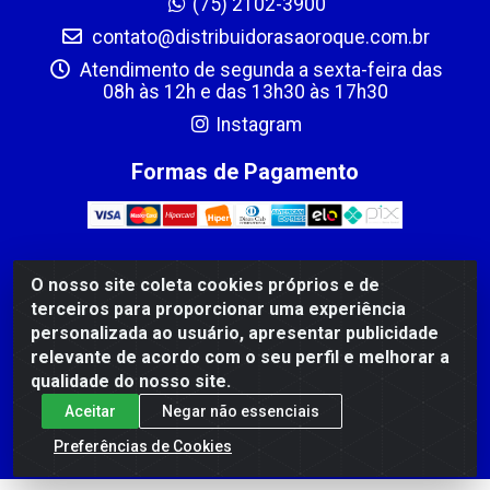
(75) 2102-3900
contato@distribuidorasaoroque.com.br
Atendimento de segunda a sexta-feira das
08h às 12h e das 13h30 às 17h30
Instagram
Formas de Pagamento
O nosso site coleta cookies próprios e de
DIST DE PROD ALIM SÃO ROQUE LTDA - AVENIDA
terceiros para proporcionar uma experiência
PROBAHIA, 501 - TOMBA - CIS, FEIRA DE SANTANA /BA
personalizada ao usuário, apresentar publicidade
- CEP: 44.092-400 - CNPJ 03.705.630/0003-11
relevante de acordo com o seu perfil e melhorar a
qualidade do nosso site.
Aceitar
Negar não essenciais
Preferências de Cookies