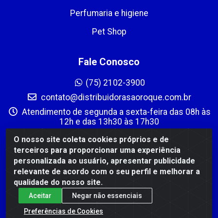
Perfumaria e higiene
Pet Shop
Fale Conosco
(75) 2102-3900
contato@distribuidorasaoroque.com.br
Atendimento de segunda a sexta-feira das 08h às
12h e das 13h30 às 17h30
Instagram
O nosso site coleta cookies próprios e de
terceiros para proporcionar uma experiência
Formas de Pagamento
personalizada ao usuário, apresentar publicidade
relevante de acordo com o seu perfil e melhorar a
qualidade do nosso site.
Aceitar
Negar não essenciais
Preferências de Cookies
DIST DE PROD ALIM SÃO ROQUE LTDA - AVENIDA PROBAHIA,