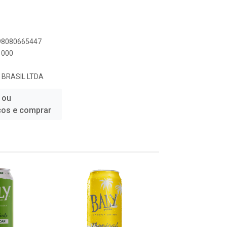
898080665447
1000
 BRASIL LTDA
 ou
ços e comprar