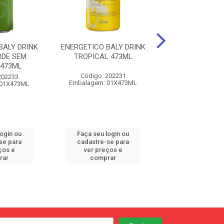
BALY DRINK
ENERGETICO BALY DRINK
ENERGETICO BA
DE SEM
TROPICAL 473ML
MELANCIA SEM
473ML
473ML
Código: 202231
202233
Código: 202
Embalagem: 01X473ML
 01X473ML
Embalagem: 01
login ou
Faça seu login ou
Faça seu log
se para
cadastre-se para
cadastre-se 
ços e
ver preços e
ver preços
rar
comprar
comprar