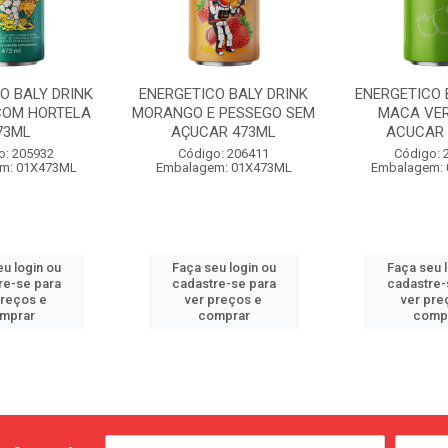
O BALY DRINK
ENERGETICO BALY DRINK
ENERGETICO 
COM HORTELA
MORANGO E PESSEGO SEM
MACA VER
73ML
AÇUCAR 473ML
ACUCAR 
o: 205932
Código: 206411
Código: 
m: 01X473ML
Embalagem: 01X473ML
Embalagem:
u login ou
Faça seu login ou
Faça seu 
re-se para
cadastre-se para
cadastre-
preços e
ver preços e
ver pre
mprar
comprar
comp