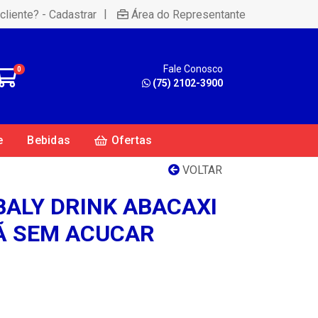
|
cliente? - Cadastrar
Área do Representante
Fale Conosco
0
(75) 2102-3900
e
Bebidas
Ofertas
VOLTAR
BALY DRINK ABACAXI
Ã SEM ACUCAR