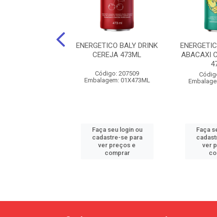
ICO BALY DRINK
ENERGETICO BALY DRINK
ENERGETIC
IA SEM ACUCAR
CEREJA 473ML
ABACAXI 
473ML
4
Código: 207509
digo: 202230
Códig
Embalagem: 01X473ML
agem: 01X473ML
Embalage
 seu login ou
Faça seu login ou
Faça se
astre-se para
cadastre-se para
cadast
er preços e
ver preços e
ver 
comprar
comprar
co