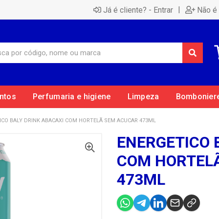
|
Já é cliente? - Entrar
Não é 
ntos
Perfumaria e higiene
Limpeza
Bombonier
ICO BALY DRINK ABACAXI COM HORTELÃ SEM ACUCAR 473ML
ENERGETICO 
COM HORTEL
473ML