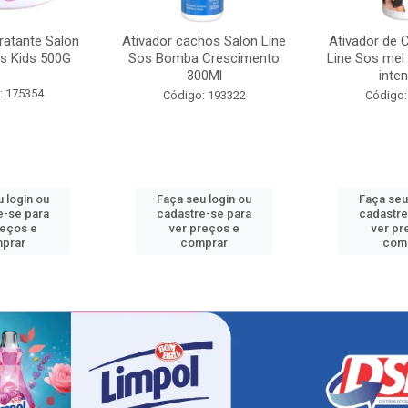
ratante Salon
Ativador cachos Salon Line
Ativador de 
s Kids 500G
Sos Bomba Crescimento
Line Sos mel
300Ml
inten
: 175354
Código: 193322
Código:
 login ou
Faça seu login ou
Faça seu
e-se para
cadastre-se para
cadastre
reços e
ver preços e
ver pr
prar
comprar
com