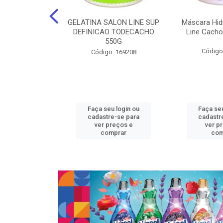
nte Salon Line
GELATINA SALON LINE SUP
Máscara Hid
 Manga super
DEFINICAO TODECACHO
Line Cacho
15Gr
550G
Código
: 129536
Código: 169208
u login ou
Faça seu login ou
Faça seu
e-se para
cadastre-se para
cadastr
reços e
ver preços e
ver p
mprar
comprar
com