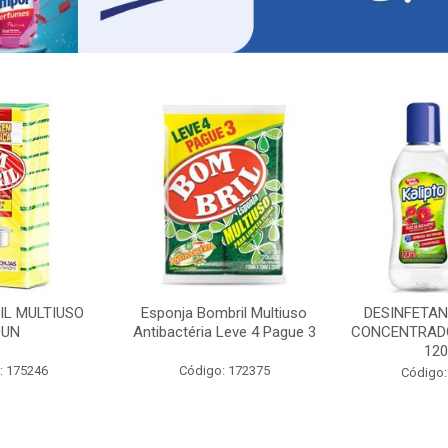
IL MULTIUSO
Esponja Bombril Multiuso
DESINFETAN
0UN
Antibactéria Leve 4 Pague 3
CONCENTRADO
12
: 175246
Código: 172375
Código: