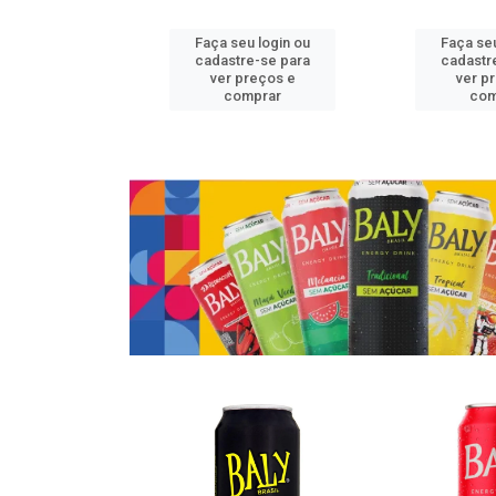
u login ou
Faça seu login ou
Faça seu
e-se para
cadastre-se para
cadastr
reços e
ver preços e
ver p
mprar
comprar
com