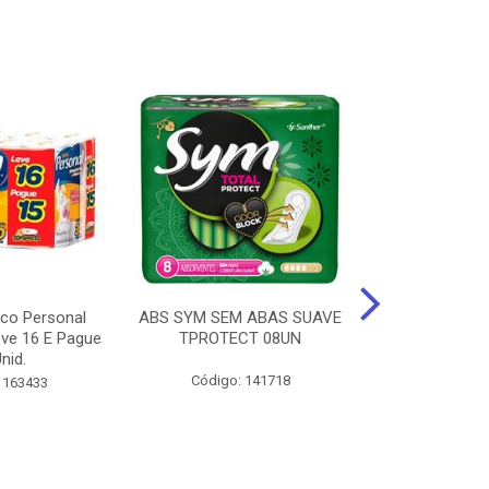
ico Personal
ABS SYM SEM ABAS SUAVE
ABSORVENT
ve 16 E Pague
TPROTECT 08UN
ABas Suave
nid.
LEVE 16 
Código: 141718
 163433
Código: