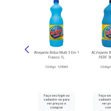
NHOTO ALCOOL
Alvejante Brilux Multi 3 Em 1
ALVejante 
 PAGUE 500ML
Frasco 1L
PERF 3
: 150056
Código: 129065
Código
u login ou
Faça seu login ou
Faça seu
e-se para
cadastre-se para
cadastr
reços e
ver preços e
ver p
mprar
comprar
com