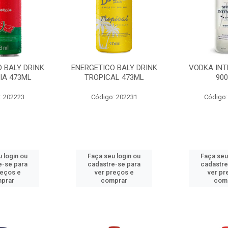
 BALY DRINK
ENERGETICO BALY DRINK
VODKA INT
IA 473ML
TROPICAL 473ML
90
: 202223
Código: 202231
Código:
 login ou
Faça seu login ou
Faça seu
e-se para
cadastre-se para
cadastre
reços e
ver preços e
ver pr
prar
comprar
com