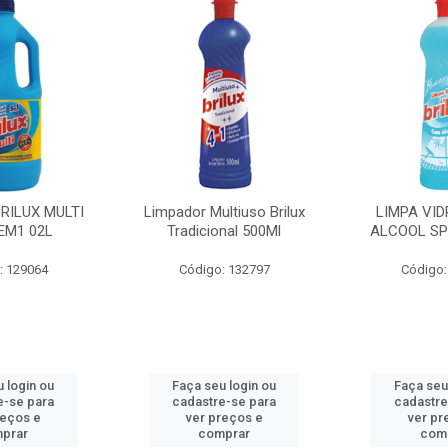
BRILUX MULTI
Limpador Multiuso Brilux
LIMPA VID
EM1 02L
Tradicional 500Ml
ALCOOL SP
: 129064
Código: 132797
Código:
 login ou
Faça seu login ou
Faça seu
e-se para
cadastre-se para
cadastre
reços e
ver preços e
ver pr
prar
comprar
com