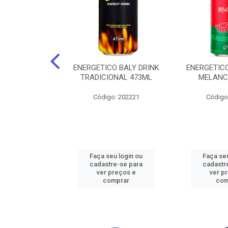
O BALY DRINK
ENERGETICO BALY DRINK
ENERGETICO
ACAI 250ML
TRADICIONAL 473ML
MELANC
: 202219
Código: 202221
Código
u login ou
Faça seu login ou
Faça seu
e-se para
cadastre-se para
cadastr
reços e
ver preços e
ver p
mprar
comprar
com