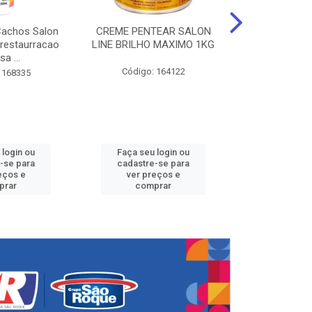
Cachos Salon
CREME PENTEAR SALON
CREME DE PE
 restaurracao
LINE BRILHO MAXIMO 1KG
LINE KIDS 
sa ...
DEFINID
Código: 164122
 168335
Código:
 login ou
Faça seu login ou
Faça seu 
-se para
cadastre-se para
cadastre
eços e
ver preços e
ver pr
prar
comprar
comp