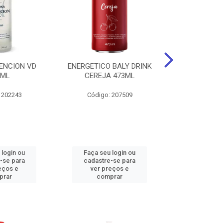
ENCION VD
ENERGETICO BALY DRINK
ENERGETICO 
0ML
CEREJA 473ML
MACA VERDE 
473
 202243
Código: 207509
Código:
 login ou
Faça seu login ou
Faça seu 
-se para
cadastre-se para
cadastre
eços e
ver preços e
ver pr
prar
comprar
comp