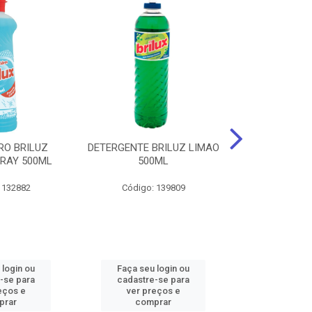
RO BRILUZ
DETERGENTE BRILUZ LIMAO
Desinfetante B
RAY 500ML
500ML
Lavanda F
 132882
Código: 139809
Código:
 login ou
Faça seu login ou
Faça seu 
-se para
cadastre-se para
cadastre
eços e
ver preços e
ver pr
prar
comprar
comp