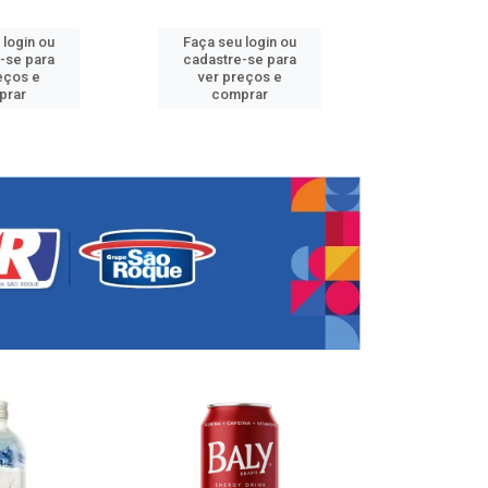
 login ou
Faça seu login ou
Faça seu 
-se para
cadastre-se para
cadastre
eços e
ver preços e
ver pr
prar
comprar
comp