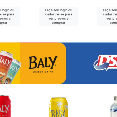
 login ou
Faça seu login ou
Faça seu
e-se para
cadastre-se para
cadastre
reços e
ver preços e
ver pr
prar
comprar
com