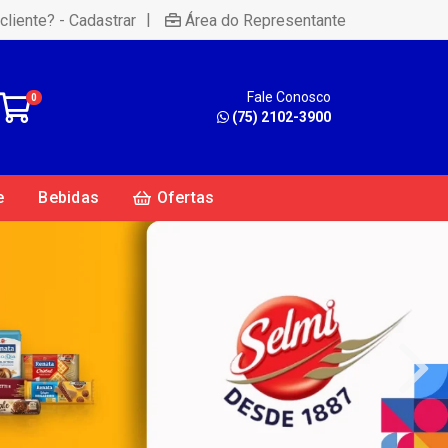
|
cliente? - Cadastrar
Área do Representante
Fale Conosco
0
(75) 2102-3900
e
Bebidas
Ofertas