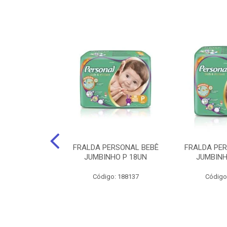
po Santher
FRALDA PERSONAL BEBÊ
FRALDA PE
EQUENO 24Cm X
JUMBINHO P 18UN
JUMBINH
0 Unids.
Código: 188137
Código
: 141735