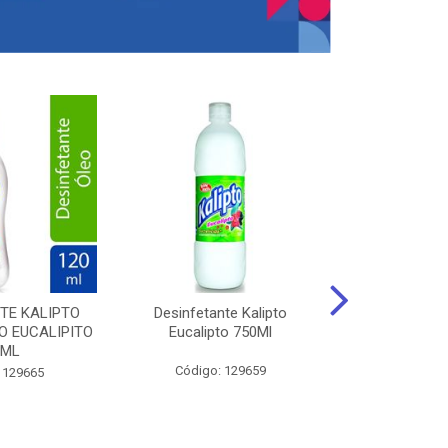
TE KALIPTO
Desinfetante Kalipto
LIMPador MUL
 EUCALIPITO
Eucalipto 750Ml
VERDE EXÓT
0ML
Código: 129659
Código:
 129665