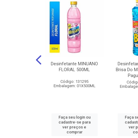
tante Kalipoteo
Desinfetante MINUANO
Desinfetan
anda 750Ml
FLORAL 500ML
Brisa Do M
Pagu
digo: 129663
Código: 131295
Códig
agem: 01X750ML
Embalagem: 01X500ML
Embalage
 seu login ou
Faça seu login ou
Faça se
astre-se para
cadastre-se para
cadast
er preços e
ver preços e
ver 
comprar
comprar
co