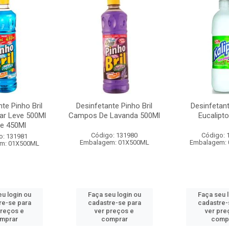
te Pinho Bril
Desinfetante Pinho Bril
Desinfetant
ar Leve 500Ml
Campos De Lavanda 500Ml
Eucalipt
e 450Ml
Código: 131980
Código: 
o: 131981
Embalagem: 01X500ML
Embalagem:
m: 01X500ML
u login ou
Faça seu login ou
Faça seu 
re-se para
cadastre-se para
cadastre-
preços e
ver preços e
ver pre
mprar
comprar
comp