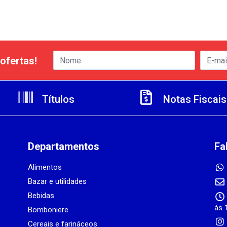
ofertas!
Títulos
Notas Fiscais
Departamentos
Fa
Alimentos
Bazar e utilidades
Bebidas
às 
Bomboniere
Cereais e farináceos