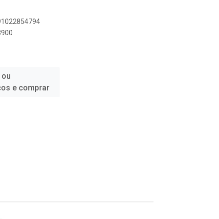
891022854794
8900
 ou
ços e comprar