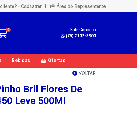
|
cliente? - Cadastrar
Área do Representante
Fale Conosco
0
(75) 2102-3900
e
Bebidas
Ofertas
VOLTAR
inho Bril Flores De
450 Leve 500Ml