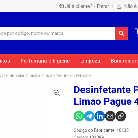
|
Já é cliente? - Entrar
Não é 
ntos
Perfumaria e higiene
Limpeza
Bombonier
TE PINHO BRIL FLORES DE LIMAO PAGUE 450 LEVE 500ML
Desinfetante P
Limao Pague 
Código do Fabricante: 40138
Código: 131389