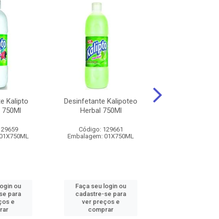
e Kalipto
Desinfetante Kalipoteo
Desinfetante K
o 750Ml
Herbal 750Ml
Lavanda 75
129659
Código: 129661
Código: 129
 01X750ML
Embalagem: 01X750ML
Embalagem: 01
login ou
Faça seu login ou
Faça seu log
se para
cadastre-se para
cadastre-se 
ços e
ver preços e
ver preços
rar
comprar
comprar