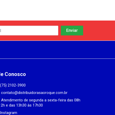
le Conosco
(75) 2102-3900
contato@distribuidorasaoroque.com.br
Atendimento de segunda a sexta-feira das 08h
12h e das 13h30 às 17h30
Instagram