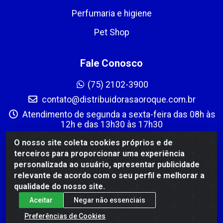
Perfumaria e higiene
Pet Shop
Fale Conosco
(75) 2102-3900
contato@distribuidorasaoroque.com.br
Atendimento de segunda a sexta-feira das 08h às
12h e das 13h30 às 17h30
Instagram
O nosso site coleta cookies próprios e de
terceiros para proporcionar uma experiência
Formas de Pagamento
personalizada ao usuário, apresentar publicidade
relevante de acordo com o seu perfil e melhorar a
qualidade do nosso site.
Aceitar
Negar não essenciais
Preferências de Cookies
DIST DE PROD ALIM SÃO ROQUE LTDA - AVENIDA PROBAHIA,