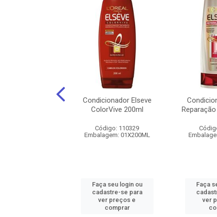
IONADOR BARUEL
Condicionador Elseve
Condicio
ONO TRANQUILO
ColorVive 200ml
Reparação 
210ML
Código: 110329
Códig
digo: 208624
Embalagem: 01X200ML
Embalage
agem: 01X210ML
 seu login ou
Faça seu login ou
Faça se
astre-se para
cadastre-se para
cadast
er preços e
ver preços e
ver 
comprar
comprar
co