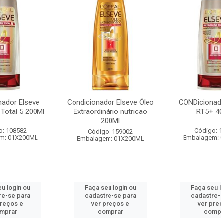
nador Elseve
Condicionador Elseve Óleo
CONDicionad
Total 5 200Ml
Extraordinário nutricao
RT5+ 4
200Ml
o: 108582
Código: 
Código: 159002
m: 01X200ML
Embalagem:
Embalagem: 01X200ML
u login ou
Faça seu login ou
Faça seu 
re-se para
cadastre-se para
cadastre-
preços e
ver preços e
ver pre
mprar
comprar
comp