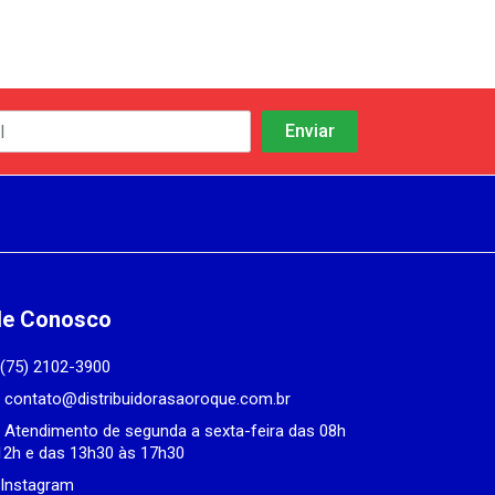
le Conosco
(75) 2102-3900
contato@distribuidorasaoroque.com.br
Atendimento de segunda a sexta-feira das 08h
12h e das 13h30 às 17h30
Instagram