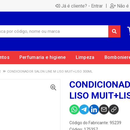
|
Já é cliente? - Entrar
Não é 
ntos
Perfumaria e higiene
Limpeza
Bombonier
R
CONDICIONADOR SALON LINE M LISO MUIT+LISO 300ML
CONDICIONAD
LISO MUIT+LI
Código do Fabricante: 95239
Código: 175357