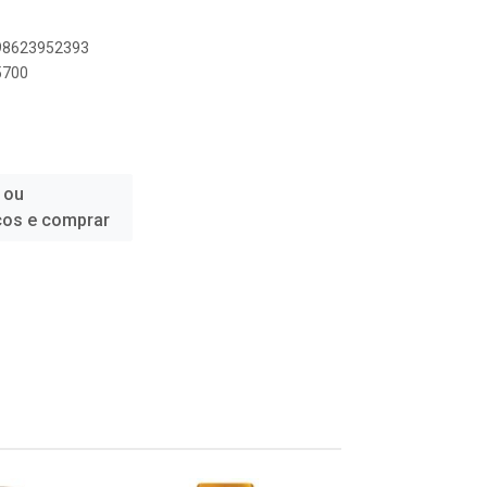
898623952393
5700
 ou
ços e comprar