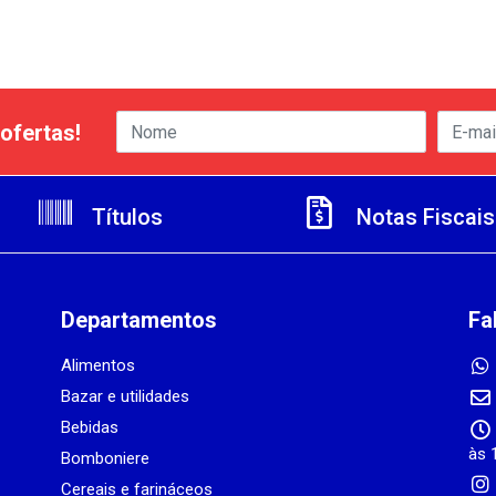
ofertas!
Títulos
Notas Fiscais
Departamentos
Fa
Alimentos
Bazar e utilidades
Bebidas
às 
Bomboniere
Cereais e farináceos