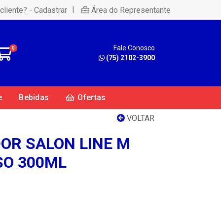
|
cliente? - Cadastrar
Área do Representante
Fale Conosco
0
(75) 2102-3900
e
Bebidas
Ofertas
VOLTAR
OR SALON LINE M
SO 300ML