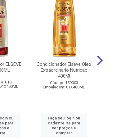
or ELSEVE
Condicionador Elseve Oleo
CONDICIONADOR
00ML
Extraordinario Nutricao
BABY SONO TR
400Ml
210ML
141010
Código: 159003
Código: 208
 01X400ML
Embalagem: 01X400ML
Embalagem: 01
login ou
Faça seu login ou
Faça seu log
se para
cadastre-se para
cadastre-se 
ços e
ver preços e
ver preços
rar
comprar
comprar