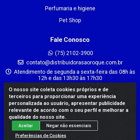
Perfumaria e higiene
Pet Shop
Fale Conosco
(75) 2102-3900
contato@distribuidorasaoroque.com.br
Atendimento de segunda a sexta-feira das 08h às
12h e das 13h30 às 17h30
Instagram
O nosso site coleta cookies próprios e de
terceiros para proporcionar uma experiência
Formas de Pagamento
personalizada ao usuário, apresentar publicidade
relevante de acordo com o seu perfil e melhorar a
qualidade do nosso site.
Aceitar
Negar não essenciais
Preferências de Cookies
DIST DE PROD ALIM SÃO ROQUE LTDA - AVENIDA PROBAHIA,