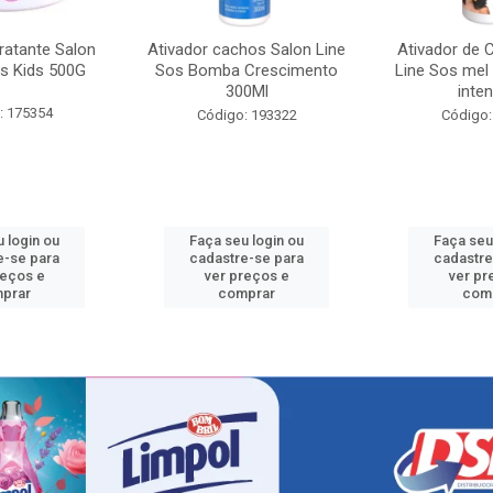
ratante Salon
Ativador cachos Salon Line
Ativador de 
s Kids 500G
Sos Bomba Crescimento
Line Sos mel
300Ml
inten
: 175354
Código: 193322
Código:
 login ou
Faça seu login ou
Faça seu
e-se para
cadastre-se para
cadastre
reços e
ver preços e
ver pr
prar
comprar
com