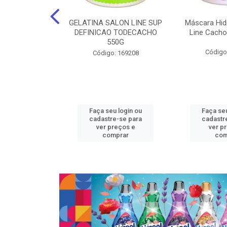
nte Salon Line
GELATINA SALON LINE SUP
Máscara Hid
 Manga super
DEFINICAO TODECACHO
Line Cacho
15Gr
550G
Código
: 129536
Código: 169208
u login ou
Faça seu login ou
Faça seu
e-se para
cadastre-se para
cadastr
reços e
ver preços e
ver p
mprar
comprar
com