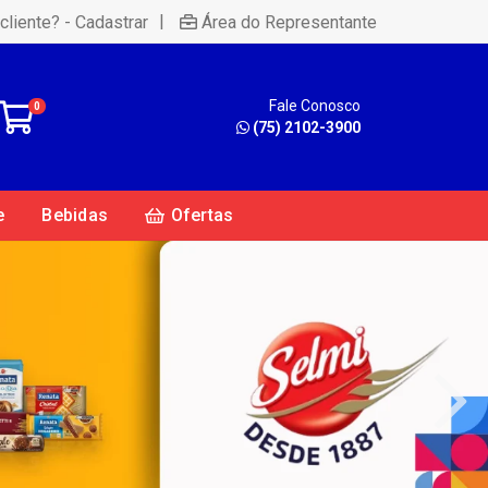
|
cliente? - Cadastrar
Área do Representante
Fale Conosco
0
(75) 2102-3900
e
Bebidas
Ofertas