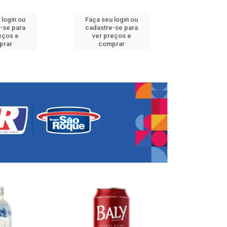
 login ou
Faça seu login ou
Faça seu 
-se para
cadastre-se para
cadastre
eços e
ver preços e
ver pr
prar
comprar
comp