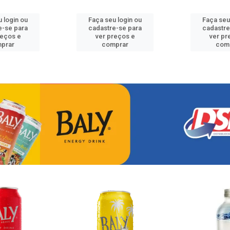
 login ou
Faça seu login ou
Faça seu
e-se para
cadastre-se para
cadastre
reços e
ver preços e
ver pr
prar
comprar
com