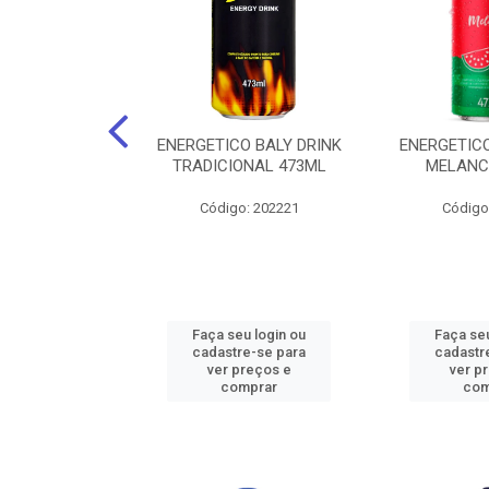
O BALY DRINK
ENERGETICO BALY DRINK
ENERGETICO
ACAI 250ML
TRADICIONAL 473ML
MELANC
: 202219
Código: 202221
Código
u login ou
Faça seu login ou
Faça seu
e-se para
cadastre-se para
cadastr
reços e
ver preços e
ver p
mprar
comprar
com