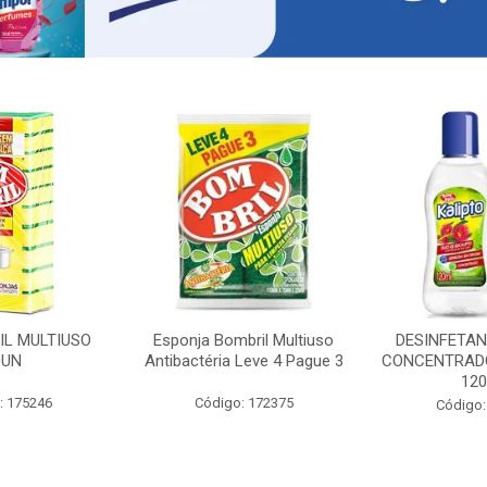
IL MULTIUSO
Esponja Bombril Multiuso
DESINFETAN
0UN
Antibactéria Leve 4 Pague 3
CONCENTRADO
12
: 175246
Código: 172375
Código: