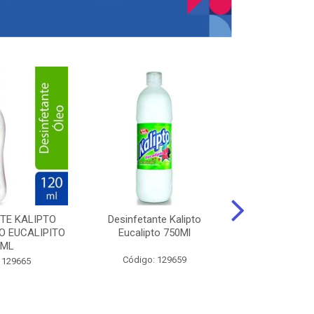
TE KALIPTO
Desinfetante Kalipto
LIMPador MUL
 EUCALIPITO
Eucalipto 750Ml
VERDE EXÓT
0ML
Código: 129659
Código:
 129665