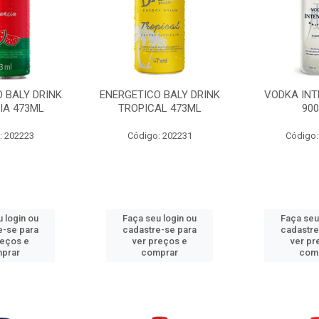
 BALY DRINK
ENERGETICO BALY DRINK
VODKA INT
IA 473ML
TROPICAL 473ML
90
: 202223
Código: 202231
Código:
 login ou
Faça seu login ou
Faça seu
e-se para
cadastre-se para
cadastre
reços e
ver preços e
ver pr
prar
comprar
com