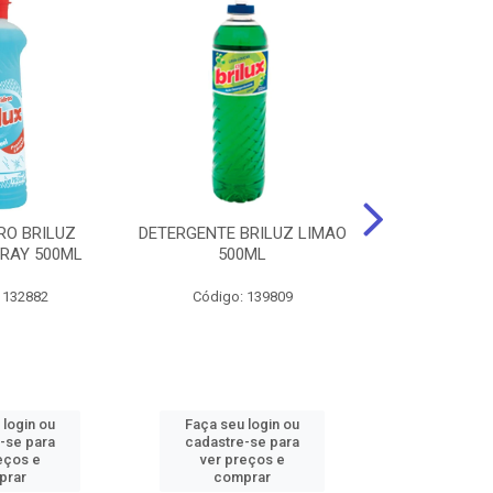
RO BRILUZ
DETERGENTE BRILUZ LIMAO
Desinfetante B
RAY 500ML
500ML
Lavanda F
 132882
Código: 139809
Código:
 login ou
Faça seu login ou
Faça seu 
-se para
cadastre-se para
cadastre
eços e
ver preços e
ver pr
prar
comprar
comp