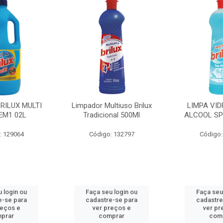
BRILUX MULTI
Limpador Multiuso Brilux
LIMPA VID
EM1 02L
Tradicional 500Ml
ALCOOL SP
: 129064
Código: 132797
Código:
 login ou
Faça seu login ou
Faça seu
e-se para
cadastre-se para
cadastre
reços e
ver preços e
ver pr
prar
comprar
com