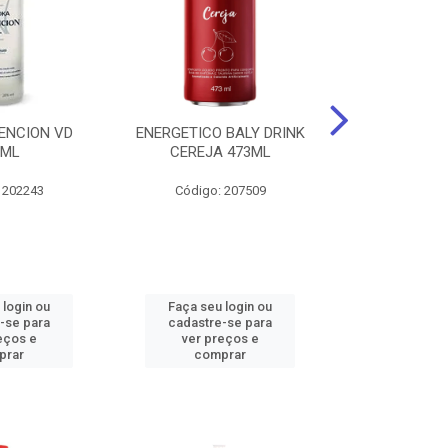
ENCION VD
ENERGETICO BALY DRINK
ENERGETICO 
0ML
CEREJA 473ML
MACA VERDE 
473
 202243
Código: 207509
Código:
 login ou
Faça seu login ou
Faça seu 
-se para
cadastre-se para
cadastre
eços e
ver preços e
ver pr
prar
comprar
comp