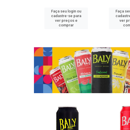
u login ou
Faça seu login ou
Faça seu
e-se para
cadastre-se para
cadastr
reços e
ver preços e
ver p
mprar
comprar
com