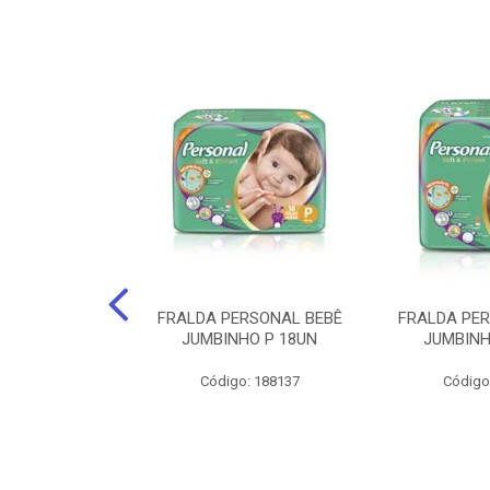
po Santher
FRALDA PERSONAL BEBÊ
FRALDA PE
EQUENO 24Cm X
JUMBINHO P 18UN
JUMBINH
0 Unids.
Código: 188137
Código
: 141735