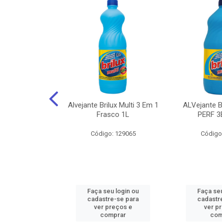
NHOTO ALCOOL
Alvejante Brilux Multi 3 Em 1
ALVejante 
 PAGUE 500ML
Frasco 1L
PERF 3
: 150056
Código: 129065
Código
u login ou
Faça seu login ou
Faça seu
e-se para
cadastre-se para
cadastr
reços e
ver preços e
ver p
mprar
comprar
com