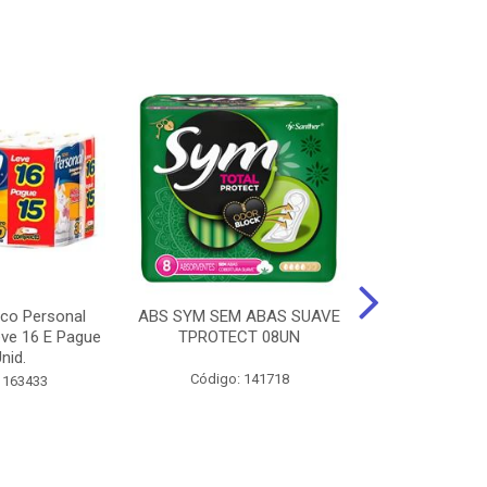
ico Personal
ABS SYM SEM ABAS SUAVE
ABSORVENT
ve 16 E Pague
TPROTECT 08UN
ABas Suave
nid.
LEVE 16 
Código: 141718
 163433
Código: