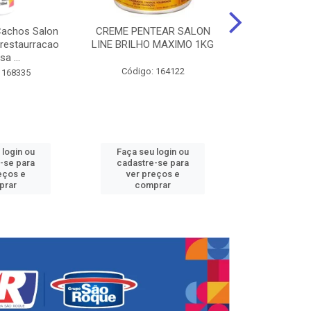
Cachos Salon
CREME PENTEAR SALON
CREME DE PE
 restaurracao
LINE BRILHO MAXIMO 1KG
LINE KIDS 
sa ...
DEFINID
Código: 164122
 168335
Código:
 login ou
Faça seu login ou
Faça seu 
-se para
cadastre-se para
cadastre
eços e
ver preços e
ver pr
prar
comprar
comp