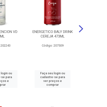
ENCION VD
ENERGETICO BALY DRINK
ENERGETICO 
0ML
CEREJA 473ML
MACA VERDE 
473
 202243
Código: 207509
Código:
 login ou
Faça seu login ou
Faça seu 
-se para
cadastre-se para
cadastre
eços e
ver preços e
ver pr
prar
comprar
comp