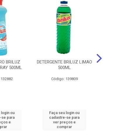
RO BRILUZ
DETERGENTE BRILUZ LIMAO
Desinfetante B
RAY 500ML
500ML
Lavanda F
 132882
Código: 139809
Código:
 login ou
Faça seu login ou
Faça seu 
-se para
cadastre-se para
cadastre
eços e
ver preços e
ver pr
prar
comprar
comp