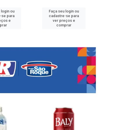
 login ou
Faça seu login ou
Faça seu 
-se para
cadastre-se para
cadastre
eços e
ver preços e
ver pr
prar
comprar
comp