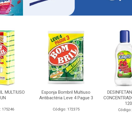
IL MULTIUSO
Esponja Bombril Multiuso
DESINFETAN
0UN
Antibactéria Leve 4 Pague 3
CONCENTRADO
12
: 175246
Código: 172375
Código: