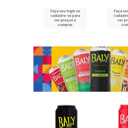
u login ou
Faça seu login ou
Faça seu
e-se para
cadastre-se para
cadastr
reços e
ver preços e
ver p
mprar
comprar
com