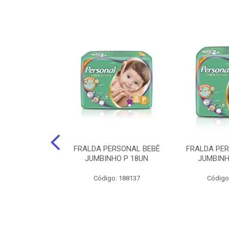
po Santher
FRALDA PERSONAL BEBÊ
FRALDA PE
EQUENO 24Cm X
JUMBINHO P 18UN
JUMBINH
0 Unids.
Código: 188137
Código
: 141735