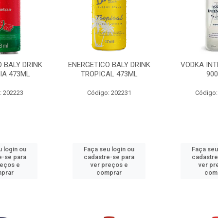
 BALY DRINK
ENERGETICO BALY DRINK
VODKA INT
IA 473ML
TROPICAL 473ML
90
: 202223
Código: 202231
Código:
 login ou
Faça seu login ou
Faça seu
e-se para
cadastre-se para
cadastre
reços e
ver preços e
ver pr
prar
comprar
com