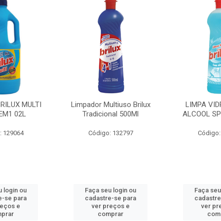
BRILUX MULTI
Limpador Multiuso Brilux
LIMPA VID
EM1 02L
Tradicional 500Ml
ALCOOL SP
: 129064
Código: 132797
Código:
 login ou
Faça seu login ou
Faça seu
e-se para
cadastre-se para
cadastre
reços e
ver preços e
ver pr
prar
comprar
com