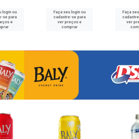
 login ou
Faça seu login ou
Faça seu
e-se para
cadastre-se para
cadastre
reços e
ver preços e
ver pr
prar
comprar
com