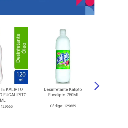
TE KALIPTO
Desinfetante Kalipto
LIMPador MUL
 EUCALIPITO
Eucalipto 750Ml
VERDE EXÓT
0ML
Código: 129659
Código:
 129665