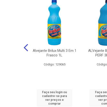
NHOTO ALCOOL
Alvejante Brilux Multi 3 Em 1
ALVejante 
 PAGUE 500ML
Frasco 1L
PERF 3
: 150056
Código: 129065
Código
u login ou
Faça seu login ou
Faça seu
e-se para
cadastre-se para
cadastr
reços e
ver preços e
ver p
mprar
comprar
com