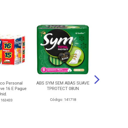
ico Personal
ABS SYM SEM ABAS SUAVE
ABSORVENT
ve 16 E Pague
TPROTECT 08UN
ABas Suave
nid.
LEVE 16 
Código: 141718
 163433
Código: