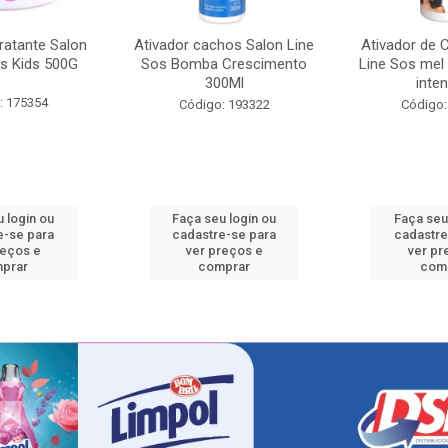
ratante Salon
Ativador cachos Salon Line
Ativador de 
s Kids 500G
Sos Bomba Crescimento
Line Sos mel
300Ml
inten
: 175354
Código: 193322
Código:
 login ou
Faça seu login ou
Faça seu
e-se para
cadastre-se para
cadastre
reços e
ver preços e
ver pr
prar
comprar
com