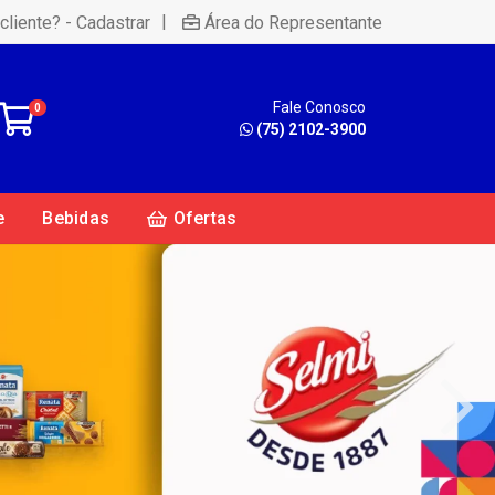
|
cliente? - Cadastrar
Área do Representante
Fale Conosco
0
(75) 2102-3900
e
Bebidas
Ofertas