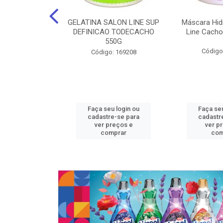
nte Salon Line
GELATINA SALON LINE SUP
Máscara Hid
 Manga super
DEFINICAO TODECACHO
Line Cacho
15Gr
550G
Código
: 129536
Código: 169208
u login ou
Faça seu login ou
Faça seu
e-se para
cadastre-se para
cadastr
reços e
ver preços e
ver p
mprar
comprar
com