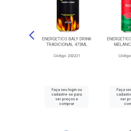
O BALY DRINK
ENERGETICO BALY DRINK
ENERGETICO
ACAI 250ML
TRADICIONAL 473ML
MELANC
: 202219
Código: 202221
Código
u login ou
Faça seu login ou
Faça seu
e-se para
cadastre-se para
cadastr
reços e
ver preços e
ver p
mprar
comprar
com