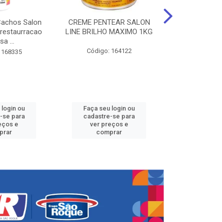
Cachos Salon
CREME PENTEAR SALON
CREME DE PE
 restaurracao
LINE BRILHO MAXIMO 1KG
LINE KIDS 
sa ...
DEFINID
Código: 164122
 168335
Código:
 login ou
Faça seu login ou
Faça seu 
-se para
cadastre-se para
cadastre
eços e
ver preços e
ver pr
prar
comprar
comp