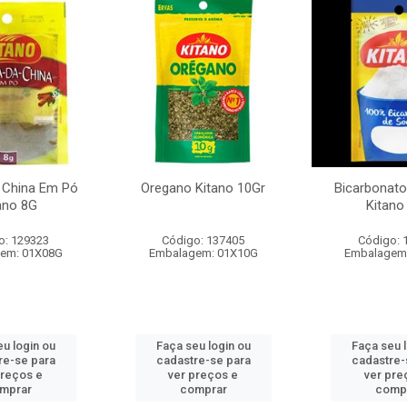
 China Em Pó
Oregano Kitano 10Gr
Bicarbonato
ano 8G
Kitano
o: 129323
Código: 137405
Código: 
em: 01X08G
Embalagem: 01X10G
Embalagem
u login ou
Faça seu login ou
Faça seu 
re-se para
cadastre-se para
cadastre-
preços e
ver preços e
ver pre
mprar
comprar
comp