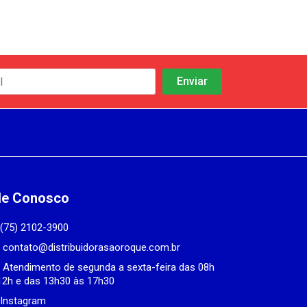
le Conosco
(75) 2102-3900
contato@distribuidorasaoroque.com.br
Atendimento de segunda a sexta-feira das 08h
12h e das 13h30 às 17h30
Instagram