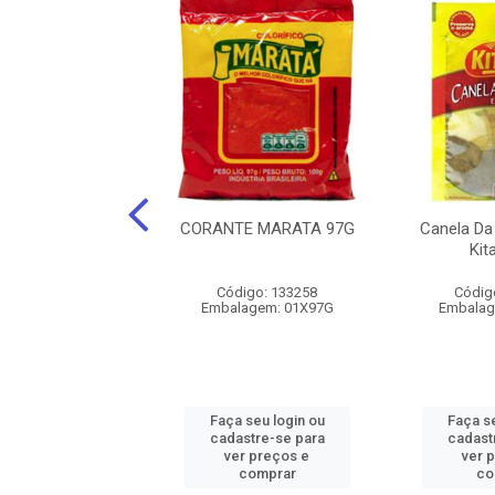
TONA VDE LA
CORANTE MARATA 97G
Canela Da
IRA FAT PT 160G
Kit
digo: 193230
Código: 133258
Códig
agem: 01X160G
Embalagem: 01X97G
Embalag
 seu login ou
Faça seu login ou
Faça se
astre-se para
cadastre-se para
cadast
er preços e
ver preços e
ver 
comprar
comprar
co