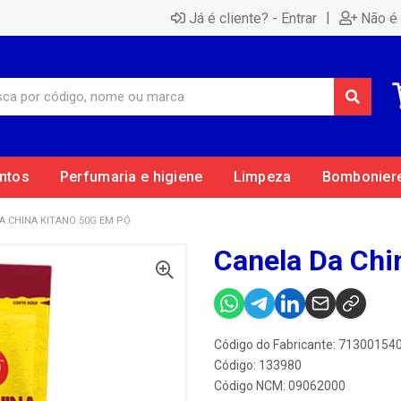
|
Já é cliente? - Entrar
Não é 
ntos
Perfumaria e higiene
Limpeza
Bombonier
A CHINA KITANO 50G EM PÓ
Canela Da Chi
Código do Fabricante: 71300154
Código: 133980
Código NCM: 09062000