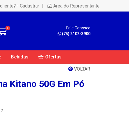
|
cliente? - Cadastrar
Área do Representante
Fale Conosco
0
(75) 2102-3900
e
Bebidas
Ofertas
VOLTAR
na Kitano 50G Em Pó
07