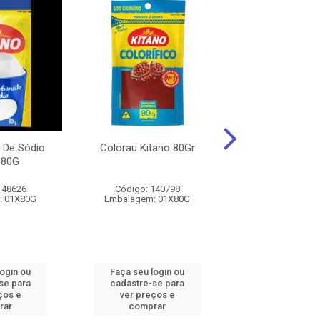
 De Sódio
Colorau Kitano 80Gr
AZEITONA V
 80G
VIOLETEIRA FAT
148626
Código: 140798
Código: 193
: 01X80G
Embalagem: 01X80G
Embalagem: 0
login ou
Faça seu login ou
Faça seu log
se para
cadastre-se para
cadastre-se 
ços e
ver preços e
ver preços
rar
comprar
comprar