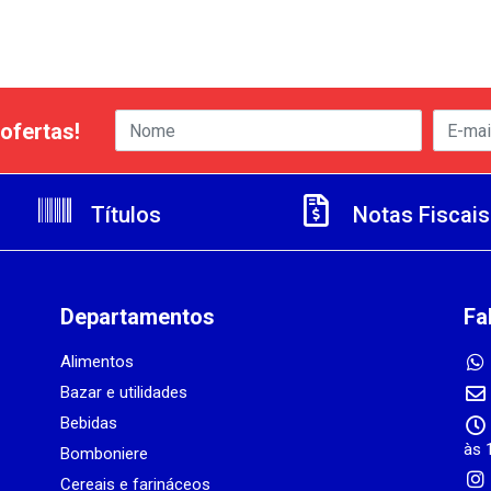
ofertas!
Títulos
Notas Fiscais
Departamentos
Fa
Alimentos
Bazar e utilidades
Bebidas
às 
Bomboniere
Cereais e farináceos