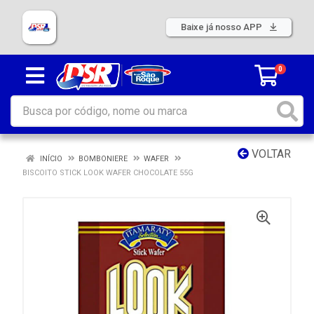
Baixe já nosso APP
0
VOLTAR
INÍCIO
BOMBONIERE
WAFER
BISCOITO STICK LOOK WAFER CHOCOLATE 55G