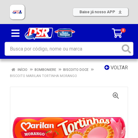
Baixe já nosso APP
0
VOLTAR
INÍCIO
BOMBONIERE
BISCOITO DOCE
BISCOITO MARILAN TORTINHA MORANGO