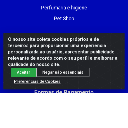
Perfumaria e higiene
Pet Shop
Fale Conosco
O nosso site coleta cookies próprios e de
terceiros para proporcionar uma experiência
(75) 2102-3900
personalizada ao usuário, apresentar publicidade
contato@distribuidorasaoroque.com.br
relevante de acordo com o seu perfil e melhorar a
qualidade do nosso site.
Atendimento de segunda a sexta-feira das 08h às
12h e das 13h30 às 17h30
Aceitar
Negar não essenciais
Instagram
Preferências de Cookies
Formas de Pagamento
DIST DE PROD ALIM SÃO ROQUE LTDA - AVENIDA PROBAHIA,