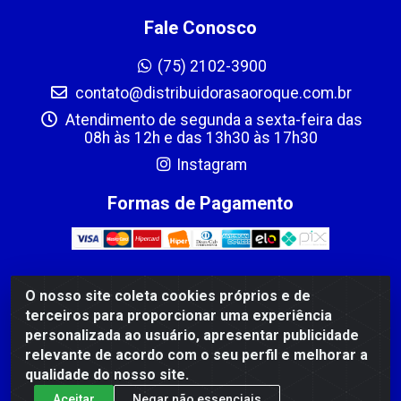
Fale Conosco
(75) 2102-3900
contato@distribuidorasaoroque.com.br
Atendimento de segunda a sexta-feira das
08h às 12h e das 13h30 às 17h30
Instagram
Formas de Pagamento
O nosso site coleta cookies próprios e de
DIST DE PROD ALIM SÃO ROQUE LTDA - AVENIDA
terceiros para proporcionar uma experiência
PROBAHIA, 501 - TOMBA - CIS, FEIRA DE SANTANA /BA
personalizada ao usuário, apresentar publicidade
- CEP: 44.092-400 - CNPJ 03.705.630/0003-11
relevante de acordo com o seu perfil e melhorar a
qualidade do nosso site.
Aceitar
Negar não essenciais