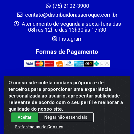
(75) 2102-3900
contato@distribuidorasaoroque.com.br
Atendimento de segunda a sexta-feira das
08h às 12h e das 13h30 às 17h30
Instagram
Formas de Pagamento
O nosso site coleta cookies próprios e de
DIST DE PROD ALIM SÃO ROQUE LTDA - AVENIDA
terceiros para proporcionar uma experiência
PROBAHIA, 501 - TOMBA - CIS, FEIRA DE SANTANA /BA
personalizada ao usuário, apresentar publicidade
- CEP: 44.092-400 - CNPJ 03.705.630/0003-11
relevante de acordo com o seu perfil e melhorar a
qualidade do nosso site.
Aceitar
Negar não essenciais
Preferências de Cookies