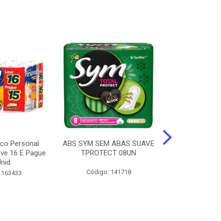
ico Personal
ABS SYM SEM ABAS SUAVE
ABSORVENT
ve 16 E Pague
TPROTECT 08UN
ABas Suave
nid.
LEVE 16 
Código: 141718
 163433
Código: