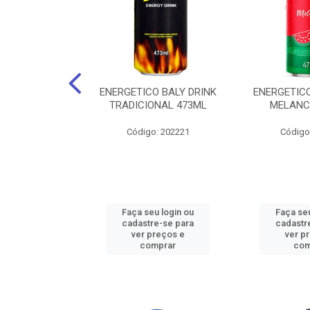
O BALY DRINK
ENERGETICO BALY DRINK
ENERGETICO
ACAI 250ML
TRADICIONAL 473ML
MELANC
: 202219
Código: 202221
Código
u login ou
Faça seu login ou
Faça seu
e-se para
cadastre-se para
cadastr
reços e
ver preços e
ver p
mprar
comprar
com