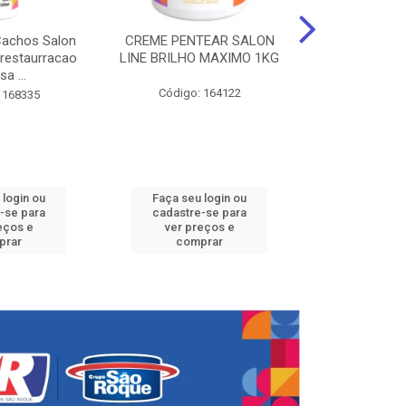
Cachos Salon
CREME PENTEAR SALON
CREME DE PE
 restaurracao
LINE BRILHO MAXIMO 1KG
LINE KIDS 
sa ...
DEFINID
Código: 164122
 168335
Código:
 login ou
Faça seu login ou
Faça seu 
-se para
cadastre-se para
cadastre
eços e
ver preços e
ver pr
prar
comprar
comp