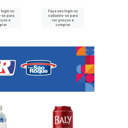
 login ou
Faça seu login ou
Faça seu 
-se para
cadastre-se para
cadastre
eços e
ver preços e
ver pr
prar
comprar
comp