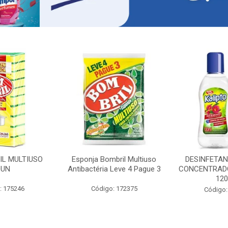
IL MULTIUSO
Esponja Bombril Multiuso
DESINFETAN
0UN
Antibactéria Leve 4 Pague 3
CONCENTRADO
12
: 175246
Código: 172375
Código: