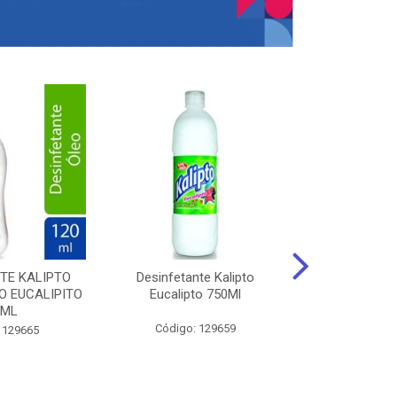
TE KALIPTO
Desinfetante Kalipto
LIMPador MUL
 EUCALIPITO
Eucalipto 750Ml
VERDE EXÓT
0ML
Código: 129659
Código:
 129665