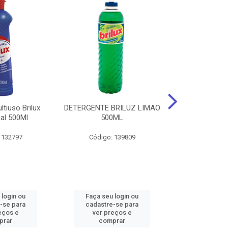
tiuso Brilux
DETERGENTE BRILUZ LIMAO
Desinfetante B
nal 500Ml
500ML
Lavanda F
 132797
Código: 139809
Código:
 login ou
Faça seu login ou
Faça seu 
-se para
cadastre-se para
cadastre
eços e
ver preços e
ver pr
prar
comprar
comp