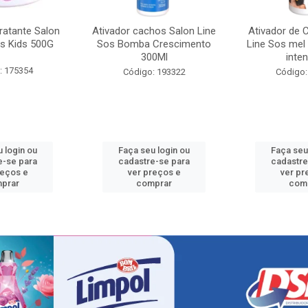
ratante Salon
Ativador cachos Salon Line
Ativador de 
s Kids 500G
Sos Bomba Crescimento
Line Sos mel
300Ml
inten
: 175354
Código: 193322
Código:
 login ou
Faça seu login ou
Faça seu
e-se para
cadastre-se para
cadastre
reços e
ver preços e
ver pr
prar
comprar
com