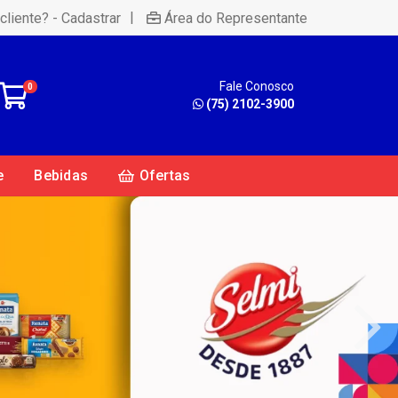
|
cliente? - Cadastrar
Área do Representante
Fale Conosco
0
(75) 2102-3900
e
Bebidas
Ofertas