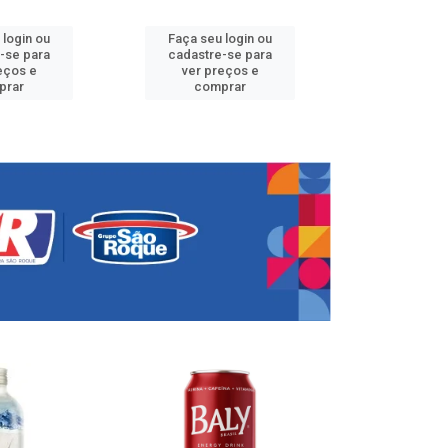
 login ou
Faça seu login ou
Faça seu 
-se para
cadastre-se para
cadastre
eços e
ver preços e
ver pr
prar
comprar
comp