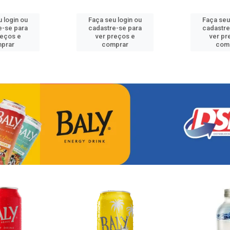
 login ou
Faça seu login ou
Faça seu
e-se para
cadastre-se para
cadastre
reços e
ver preços e
ver pr
prar
comprar
com