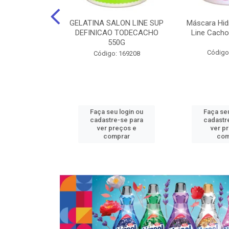
nte Salon Line
GELATINA SALON LINE SUP
Máscara Hid
 Manga super
DEFINICAO TODECACHO
Line Cacho
15Gr
550G
Código
: 129536
Código: 169208
u login ou
Faça seu login ou
Faça seu
e-se para
cadastre-se para
cadastr
reços e
ver preços e
ver p
mprar
comprar
com