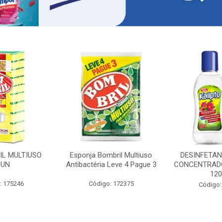
IL MULTIUSO
Esponja Bombril Multiuso
DESINFETAN
0UN
Antibactéria Leve 4 Pague 3
CONCENTRADO
12
: 175246
Código: 172375
Código: