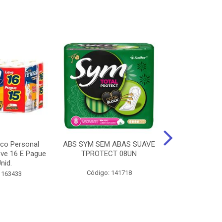
ico Personal
ABS SYM SEM ABAS SUAVE
ABSORVENT
ve 16 E Pague
TPROTECT 08UN
ABas Suave
nid.
LEVE 16 
Código: 141718
 163433
Código: