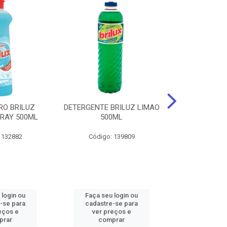
RO BRILUZ
DETERGENTE BRILUZ LIMAO
Desinfetante B
RAY 500ML
500ML
Lavanda F
 132882
Código: 139809
Código:
 login ou
Faça seu login ou
Faça seu 
-se para
cadastre-se para
cadastre
eços e
ver preços e
ver pr
prar
comprar
comp