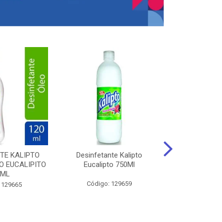
TE KALIPTO
Desinfetante Kalipto
LIMPador MUL
 EUCALIPITO
Eucalipto 750Ml
VERDE EXÓT
0ML
Código: 129659
Código:
 129665