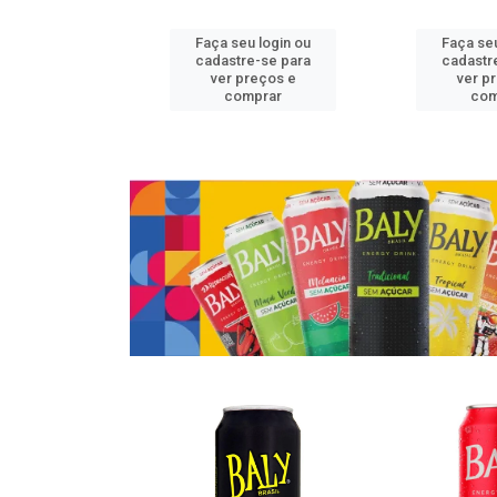
u login ou
Faça seu login ou
Faça seu
e-se para
cadastre-se para
cadastr
reços e
ver preços e
ver p
mprar
comprar
com