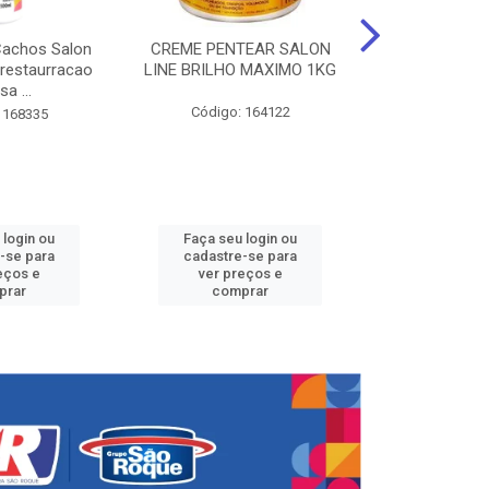
Cachos Salon
CREME PENTEAR SALON
CREME DE PE
 restaurracao
LINE BRILHO MAXIMO 1KG
LINE KIDS 
sa ...
DEFINID
Código: 164122
 168335
Código:
 login ou
Faça seu login ou
Faça seu 
-se para
cadastre-se para
cadastre
eços e
ver preços e
ver pr
prar
comprar
comp