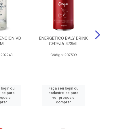
ENCION VD
ENERGETICO BALY DRINK
ENERGETICO 
0ML
CEREJA 473ML
MACA VERDE 
473
 202243
Código: 207509
Código:
 login ou
Faça seu login ou
Faça seu 
-se para
cadastre-se para
cadastre
eços e
ver preços e
ver pr
prar
comprar
comp