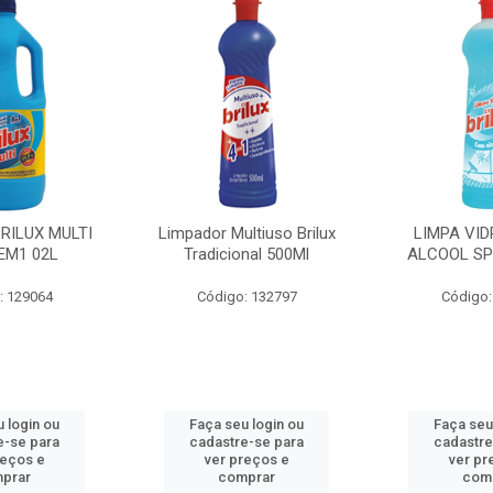
BRILUX MULTI
Limpador Multiuso Brilux
LIMPA VID
EM1 02L
Tradicional 500Ml
ALCOOL SP
: 129064
Código: 132797
Código:
 login ou
Faça seu login ou
Faça seu
e-se para
cadastre-se para
cadastre
reços e
ver preços e
ver pr
prar
comprar
com