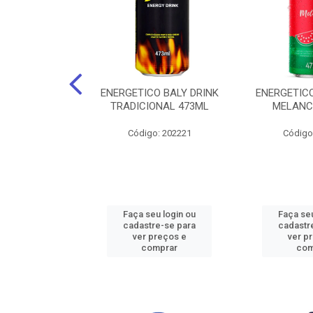
O BALY DRINK
ENERGETICO BALY DRINK
ENERGETICO
ACAI 250ML
TRADICIONAL 473ML
MELANC
: 202219
Código: 202221
Código
u login ou
Faça seu login ou
Faça seu
e-se para
cadastre-se para
cadastr
reços e
ver preços e
ver p
mprar
comprar
com