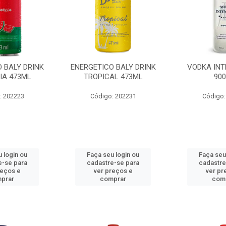
 BALY DRINK
ENERGETICO BALY DRINK
VODKA INT
IA 473ML
TROPICAL 473ML
90
: 202223
Código: 202231
Código:
 login ou
Faça seu login ou
Faça seu
e-se para
cadastre-se para
cadastre
reços e
ver preços e
ver pr
prar
comprar
com