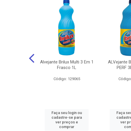
NHOTO ALCOOL
Alvejante Brilux Multi 3 Em 1
ALVejante 
 PAGUE 500ML
Frasco 1L
PERF 3
: 150056
Código: 129065
Código
u login ou
Faça seu login ou
Faça seu
e-se para
cadastre-se para
cadastr
reços e
ver preços e
ver p
mprar
comprar
com