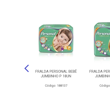
po Santher
FRALDA PERSONAL BEBÊ
FRALDA PE
EQUENO 24Cm X
JUMBINHO P 18UN
JUMBINH
0 Unids.
Código: 188137
Código
: 141735