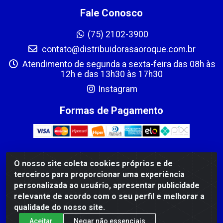
Fale Conosco
(75) 2102-3900
contato@distribuidorasaoroque.com.br
Atendimento de segunda a sexta-feira das 08h às
12h e das 13h30 às 17h30
Instagram
Formas de Pagamento
O nosso site coleta cookies próprios e de
DIST DE PROD ALIM SÃO ROQUE LTDA - AVENIDA PROBAHIA,
terceiros para proporcionar uma experiência
501 - TOMBA - CIS, FEIRA DE SANTANA /BA - CEP: 44.092-
personalizada ao usuário, apresentar publicidade
400 - CNPJ 03.705.630/0003-11
relevante de acordo com o seu perfil e melhorar a
qualidade do nosso site.
Aceitar
Negar não essenciais