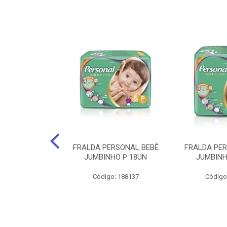
 DIA A DIA FS
FRALDA PERSONAL BEBÊ
FRALDA PE
NO 50UN
JUMBINHO P 18UN
JUMBINH
: 160850
Código: 188137
Código