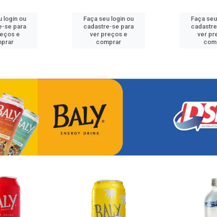
 login ou
Faça seu login ou
Faça seu
e-se para
cadastre-se para
cadastre
reços e
ver preços e
ver pr
prar
comprar
com