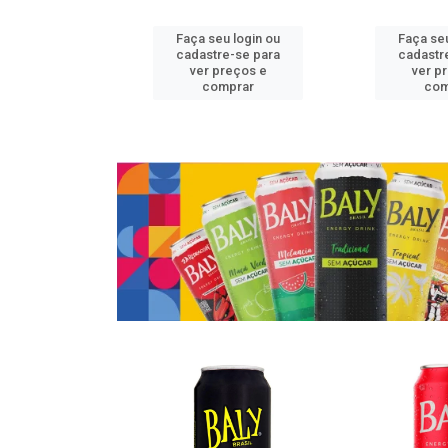
u login ou
Faça seu login ou
Faça seu
e-se para
cadastre-se para
cadastr
reços e
ver preços e
ver p
mprar
comprar
com