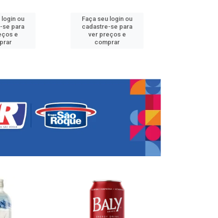
 login ou
Faça seu login ou
Faça seu 
-se para
cadastre-se para
cadastre
eços e
ver preços e
ver pr
prar
comprar
comp