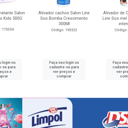
ratante Salon
Ativador cachos Salon Line
Ativador de 
s Kids 500G
Sos Bomba Crescimento
Line Sos mel
300Ml
inten
: 175354
Código: 193322
Código:
 login ou
Faça seu login ou
Faça seu
e-se para
cadastre-se para
cadastre
reços e
ver preços e
ver pr
prar
comprar
com