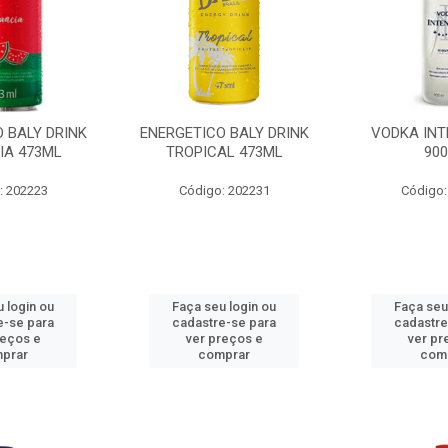
 BALY DRINK
ENERGETICO BALY DRINK
VODKA INT
IA 473ML
TROPICAL 473ML
90
: 202223
Código: 202231
Código:
 login ou
Faça seu login ou
Faça seu
e-se para
cadastre-se para
cadastre
reços e
ver preços e
ver pr
prar
comprar
com