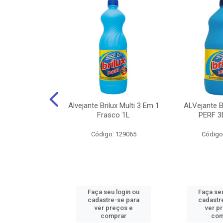
NHOTO ALCOOL
Alvejante Brilux Multi 3 Em 1
ALVejante 
 PAGUE 500ML
Frasco 1L
PERF 3
: 150056
Código: 129065
Código
u login ou
Faça seu login ou
Faça seu
e-se para
cadastre-se para
cadastr
reços e
ver preços e
ver p
mprar
comprar
com