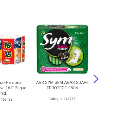
ico Personal
ABS SYM SEM ABAS SUAVE
ABSORVENT
ve 16 E Pague
TPROTECT 08UN
ABas Suave
nid.
LEVE 16 
Código: 141718
 163433
Código: