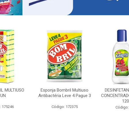
IL MULTIUSO
Esponja Bombril Multiuso
DESINFETAN
0UN
Antibactéria Leve 4 Pague 3
CONCENTRADO
12
: 175246
Código: 172375
Código: