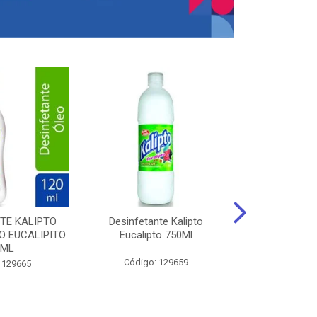
TE KALIPTO
Desinfetante Kalipto
LIMPador MUL
 EUCALIPITO
Eucalipto 750Ml
VERDE EXÓT
0ML
Código: 129659
Código:
 129665