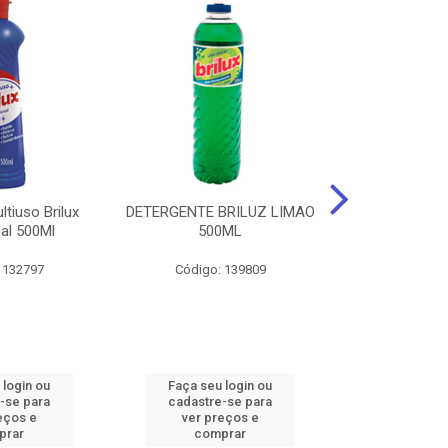
tiuso Brilux
DETERGENTE BRILUZ LIMAO
Desinfetante B
nal 500Ml
500ML
Lavanda F
 132797
Código: 139809
Código:
 login ou
Faça seu login ou
Faça seu 
-se para
cadastre-se para
cadastre
eços e
ver preços e
ver pr
prar
comprar
comp