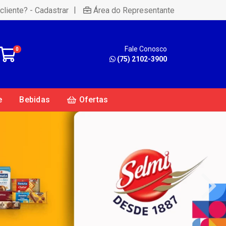
|
cliente? - Cadastrar
Área do Representante
Fale Conosco
0
(75) 2102-3900
e
Bebidas
Ofertas