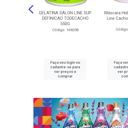
nte Salon Line
GELATINA SALON LINE SUP
Máscara Hid
 Manga super
DEFINICAO TODECACHO
Line Cacho
15Gr
550G
Código
: 129536
Código: 169208
u login ou
Faça seu login ou
Faça seu
e-se para
cadastre-se para
cadastr
reços e
ver preços e
ver p
mprar
comprar
com