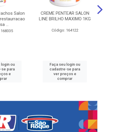
Cachos Salon
CREME PENTEAR SALON
CREME DE PE
 restaurracao
LINE BRILHO MAXIMO 1KG
LINE KIDS 
sa ...
DEFINID
Código: 164122
 168335
Código:
 login ou
Faça seu login ou
Faça seu 
-se para
cadastre-se para
cadastre
eços e
ver preços e
ver pr
prar
comprar
comp