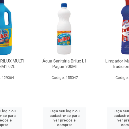
BRILUX MULTI
Água Sanitária Brilux L1
Limpador Mul
EM1 02L
Pague 900Ml
Tradicio
: 129064
Código: 155047
Código:
 login ou
Faça seu login ou
Faça seu
e-se para
cadastre-se para
cadastre
reços e
ver preços e
ver pr
prar
comprar
com