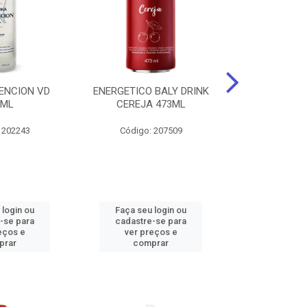
ENCION VD
ENERGETICO BALY DRINK
ENERGETICO 
0ML
CEREJA 473ML
MACA VERDE 
473
 202243
Código: 207509
Código:
 login ou
Faça seu login ou
Faça seu 
-se para
cadastre-se para
cadastre
eços e
ver preços e
ver pr
prar
comprar
comp