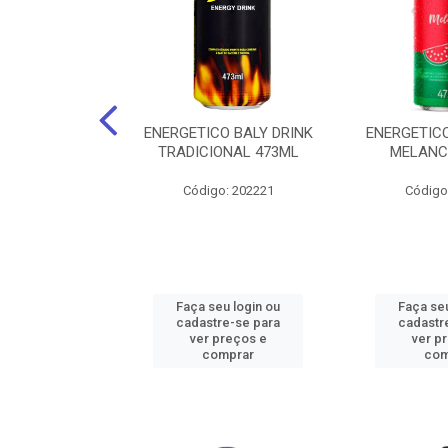
O BALY DRINK
ENERGETICO BALY DRINK
ENERGETICO
ACAI 250ML
TRADICIONAL 473ML
MELANC
: 202219
Código: 202221
Código
u login ou
Faça seu login ou
Faça seu
e-se para
cadastre-se para
cadastr
reços e
ver preços e
ver p
mprar
comprar
com